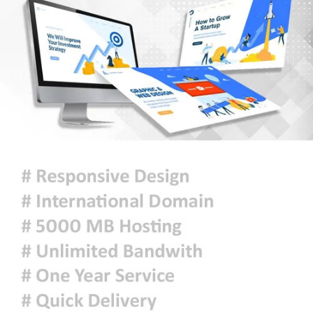
৯ সেপ্টেম্বর থেকে লং মার্চ-রেলযাত্রার
কর্মসূচি, ১৪ নভেম্বরে ঢাকায় মহাসমাবেশ
হরমুজে নতুন নৌপথে ওমানের সঙ্গে
সমঝোতায় ইরান
জরুরি জ্বালানি সরবরাহ নিশ্চিতে ৮ কার্গো
এলএনজি ও ৫ হাজার টন এলপিজি
কেনার নীতিগত অনুমোদন
নদী দূষণ রোধে সমন্বিত পদক্ষেপ গ্রহণে
অবহেলার কোনো সুযোগ নেই : প্রধানমন্ত্রী