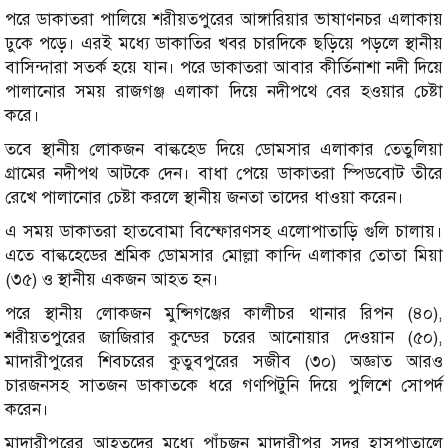
পরে ডাকাতরা পালিয়ে শরীয়তপুরের আঙ্গারিয়ার ভাষাণনচর এলাকায়
ঢুকে পড়ে। এরই মধ্যে ডাকাতির খবর চারদিকে ছড়িয়ে পড়লে স্থানীয়
বাসিন্দারা সতর্ক হয়ে যান। পরে ডাকাতরা আবার কীর্তিনাশা নদী দিয়ে
পালানোর সময় রাজগঞ্জ এলাকা দিয়ে নদীপথে বের হওয়ার চেষ্টা
করে।
তবে স্থানীয় লোকজন বাল্কহেড দিয়ে ডোমসার এলাকার তেতুলিয়া
গ্রামের নদীপথ আটকে দেন। বাধা পেয়ে ডাকাতরা স্পিডবোট তীরে
রেখে পালানোর চেষ্টা করলে স্থানীয় জনতা তাদের ধাওয়া করেন।
এ সময় ডাকাতরা হাতবোমা বিস্ফোরণসহ এলোপাতাড়ি গুলি চালায়।
এতে বাল্কহেডের শ্রমিক ডোমসার মোল্লা কান্দি এলাকার তোতা মিয়া
(৩৫) ও স্থানীয় একজন আহত হন।
পরে স্থানীয় লোকজন মুন্সিগঞ্জের কালীচর থানার রিপন (৪০),
শরীয়তপুরের জাজিরার কুন্ডের চরের আনোয়ার দেওয়ান (৫০),
মাদারীপুরের শিবচরের কুতুবপুরের সজীব (৩০) অজ্ঞাত আরও
চারজনসহ সাতজন ডাকাতকে ধরে গণপিটুনি দিয়ে পুলিশে সোপর্দ
করেন।
মাদারীপুরের আহতদের মধ্যে পাঁচজন মাদারীপুর সদর হাসপাতালে