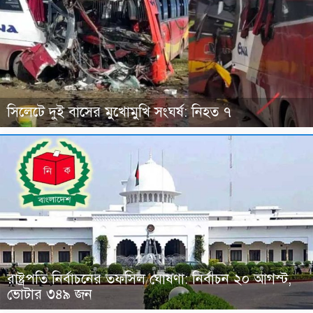
সিলেটে দুই বাসের মুখোমুখি সংঘর্ষ: নিহত ৭
রাষ্ট্রপতি নির্বাচনের তফসিল ঘোষণা: নির্বাচন ২০ আগস্ট,
ভোটার ৩৪৯ জন