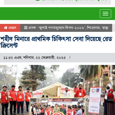
Tog
navi
প্রচ্ছদ
প্রসঙ্গ: ‘জুলাই গণঅভ্যুত্থান দিবস-২০২৬’
,
শিরোনাম
,
স্বাস্থ্য
শহীদ মিনারে প্রাথমিক চিকিৎসা সেবা দিয়েছে রেড
ক্রিসেন্ট
১১:৫২ এএম, শনিবার, ২২ ফেব্রুয়ারী, ২০২৫