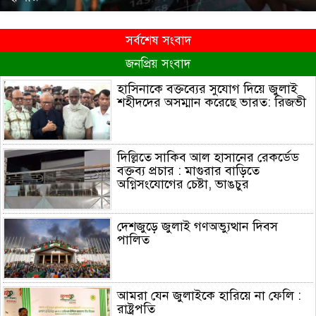
সর্বশেষ সংবাদ
জনপ্রিয় সংবাদ
হাসিনাকে বক্তব্যের সুযোগ দিয়ে জুলাই
শহীদদের অসম্মান করেছে ভারত: রিজভী
দিল্লিতে সাকিব আল হাসানের রেকর্ডেড
বক্তব্য প্রচার : মাগুরার বাড়িতে
অগ্নিসংযোগের চেষ্টা, ভাঙচুর
দেশজুড়ে জুলাই গণঅভ্যুত্থান দিবস
পালিত
আমরা যেন জুলাইকে হারিয়ে না ফেলি :
রাষ্ট্রপতি