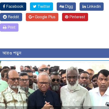
Facebook
Twitter
Digg
Linkedin
Reddit
Google Plus
Pinterest
Print
আরও পড়ুন