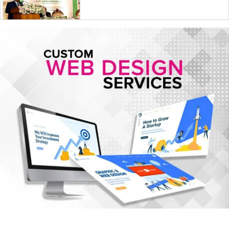
ইরান যুদ্ধে মার্কিন ক্ষেপণাস্ত্র প্রতিরোধী
ব্যবস্থার মজুদ বিপজ্জনক মাত্রায় কমেছে
জুলাই শেষে শেয়ারবাজারে বিও হিসাব
কমেছে প্রায় ২৩ হাজার
৫ আগস্টের গণঅভ্যুত্থান ছিল এদেশের
জনগণের ঐক্যবদ্ধ প্রচেষ্টার ফসল: চিফ
হুইপ
দিল্লিতে গণমাধ্যমের সঙ্গে ক্ষমতাচ্যুত শেখ
হাসিনার আলাপচারিতা নিয়ে ঢাকার ক্ষুব্ধ
প্রতিক্রিয়া