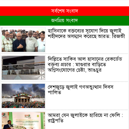
সর্বশেষ সংবাদ
জনপ্রিয় সংবাদ
হাসিনাকে বক্তব্যের সুযোগ দিয়ে জুলাই
শহীদদের অসম্মান করেছে ভারত: রিজভী
দিল্লিতে সাকিব আল হাসানের রেকর্ডেড
বক্তব্য প্রচার : মাগুরার বাড়িতে
অগ্নিসংযোগের চেষ্টা, ভাঙচুর
দেশজুড়ে জুলাই গণঅভ্যুত্থান দিবস
পালিত
আমরা যেন জুলাইকে হারিয়ে না ফেলি :
রাষ্ট্রপতি