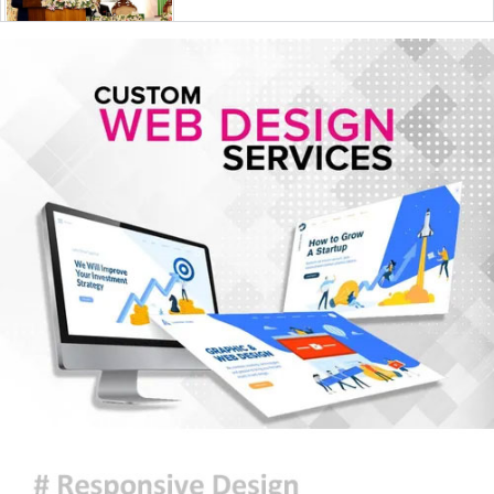
ইরান যুদ্ধে মার্কিন ক্ষেপণাস্ত্র প্রতিরোধী
ব্যবস্থার মজুদ বিপজ্জনক মাত্রায় কমেছে
জুলাই শেষে শেয়ারবাজারে বিও হিসাব
কমেছে প্রায় ২৩ হাজার
৫ আগস্টের গণঅভ্যুত্থান ছিল এদেশের
জনগণের ঐক্যবদ্ধ প্রচেষ্টার ফসল: চিফ
হুইপ
দিল্লিতে গণমাধ্যমের সঙ্গে ক্ষমতাচ্যুত শেখ
হাসিনার আলাপচারিতা নিয়ে ঢাকার ক্ষুব্ধ
প্রতিক্রিয়া
আজকের রাশিফল