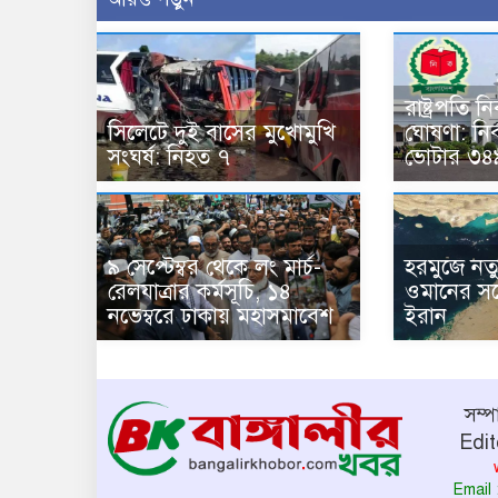
রাষ্ট্রপতি 
সিলেটে দুই বাসের মুখোমুখি
ঘোষণা: নির
সংঘর্ষ: নিহত ৭
ভোটার ৩৪
৯ সেপ্টেম্বর থেকে লং মার্চ-
হরমুজে নত
রেলযাত্রার কর্মসূচি, ১৪
ওমানের সঙ
নভেম্বরে ঢাকায় মহাসমাবেশ
ইরান
সম্
Edit
Email