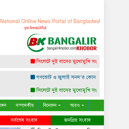
onal Online News Portal of Bangladesh
-
বাংলাদেশের জাতী
is always beautiful
সিলেটে দুই বাসের মুখোমুখি সংঘর্ষ: নিহত ৭
রাষ্
গণভোট ও জুলাই সনদ’র কোন সাংবিধানিক ও আইনগত 
সিলেটে দুই বাসের মুখোমুখি সংঘর্ষ: নিহত ৭
রাষ্
াঙ্গন
সম্পাদকীয়
বিনোদন
আরও
সর্বশেষ সংবাদ
জনপ্রিয় সংবাদ