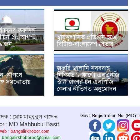
নির্বাচনের তফসিল
্বাচন ২০ আগস্ট,
স্বায়ত্তশাসিত প্রতিষ্ঠান হচ্ছে
৯ জন
বিটিভি-বাংলাদেশ বেতার
জরুরি জ্বালানি সরবরাহ
ুন নৌপথে
নিশ্চিতে ৮ কার্গো এলএনজি
্গে সমঝোতায়
ও ৫ হাজার টন এলপিজি
কেনার নীতিগত অনুমোদন
পাদক : মোঃ মাহবুবুল বাসেত
Govt. Registration No. (PID):
or : MD Mahbubul Basit
web : bangalirkhobor.com
 : bangalirkhoborbd@gmail.com