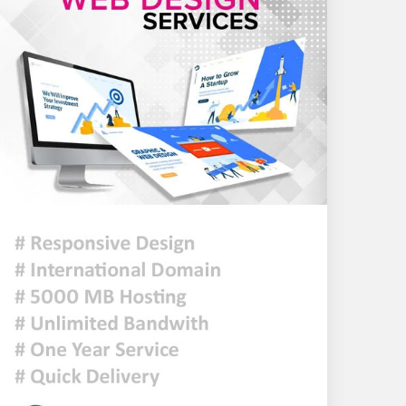
টন এলপিজি কেনার নীতিগত
অনুমোদন
নদী দূষণ রোধে সমন্বিত পদক্ষেপ
গ্রহণে অবহেলার কোনো সুযোগ
নেই : প্রধানমন্ত্রী
ঢাকা সহ ৭ অঞ্চলে দমকা বা ঝড়ো
হাওয়াসহ বৃষ্টি কিংবা বজ্রসহ বৃষ্টি
হতে পারে
আজকের রাশিফল
হাসিনাকে বক্তব্যের সুযোগ দিয়ে
জুলাই শহীদদের অসম্মান করেছে
ভারত: রিজভী