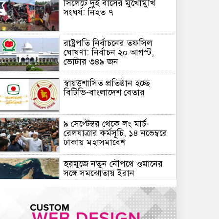
সিলেটে দুই বাসের মুখোমুখি
সংঘর্ষ: নিহত ৭
রাষ্ট্রপতি নির্বাচনের তফসিল
ঘোষণা: নির্বাচন ২০ আগস্ট,
ভোটার ৩৪৯ জন
স্বায়ত্তশাসিত প্রতিষ্ঠান হচ্ছে
বিটিভি-বাংলাদেশ বেতার
৯ সেপ্টেম্বর থেকে লং মার্চ-
রেলযাত্রার কর্মসূচি, ১৪ নভেম্বরে
ঢাকায় মহাসমাবেশ
হরমুজে নতুন নৌপথে ওমানের
সঙ্গে সমঝোতায় ইরান
জরুরি জ্বালানি সরবরাহ নিশ্চিতে
৮ কার্গো এলএনজি ও ৫ হাজার