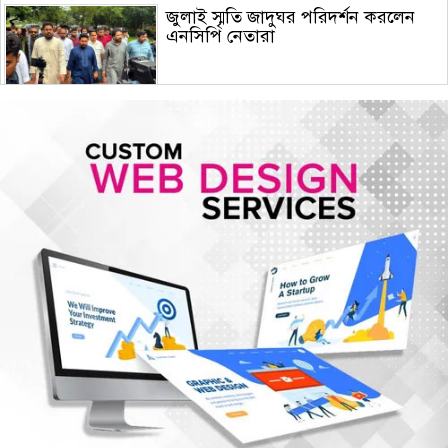
জুলাই স্মৃতি জাদুঘর পরিদর্শন করলেন
এনসিপি নেতারা
সৌদি আরব, তুরস্ক ও পাকিস্তানের মক্কা
চুক্তি স্বাক্ষর, কাগুজে চুক্তি সৌদিকে
নিরাপত্তা দেবে না- ইরান
হরমুজ সংকট: বিশ্ববাজারে আরও বাড়ল
তেলের দাম
মুক্তিযুদ্ধ কোনো রাজনৈতিক দলের যুদ্ধ
ছিল না : ভারপ্রাপ্ত রাষ্ট্রপতি
ঢাকায় হালকা বৃষ্টি হতে পারে, দেশের
কোথাও কোথাও মাঝারি থেকে ভারী
বর্ষণের সম্ভাবনা