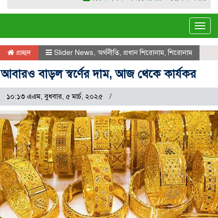
Tog
navi
প্রচ্ছদ
Slider News
,
অর্থনীতি
,
প্রধান শিরোনাম
,
শিরোনাম
আবারও বাড়ল স্বর্ণের দাম, আজ থেকে কার্যকর
১০:১৩ এএম, বুধবার, ৫ মার্চ, ২০২৫