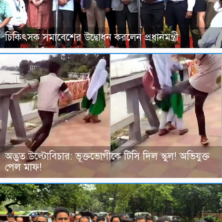
চিকিৎসক সমাবেশের উদ্বোধন করলেন প্রধানমন্ত্রী
অদ্ভুত উল্টোবিচার: ভূক্তভোগীকে টিসি দিল স্কুল! অভিযুক্ত
পেল মাফ!