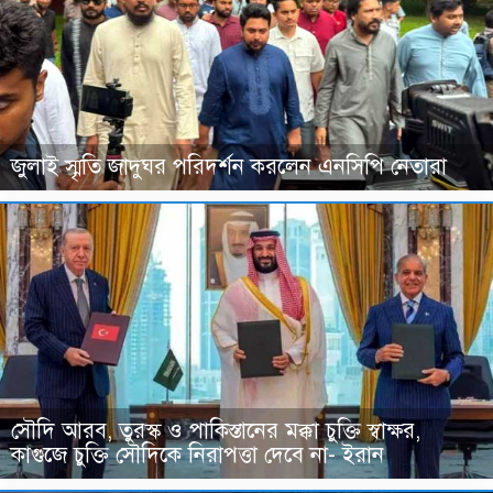
জুলাই স্মৃতি জাদুঘর পরিদর্শন করলেন এনসিপি নেতারা
সৌদি আরব, তুরস্ক ও পাকিস্তানের মক্কা চুক্তি স্বাক্ষর,
কাগুজে চুক্তি সৌদিকে নিরাপত্তা দেবে না- ইরান