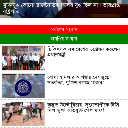
মুক্তিযুদ্ধ কোনো রাজনৈতিক দলের যুদ্ধ ছিল না : ভারপ্রাপ্ত
রাষ্ট্রপতি
সর্বশেষ সংবাদ
জনপ্রিয় সংবাদ
চিকিৎসক সমাবেশের উদ্বোধন করলেন
প্রধানমন্ত্রী
বোমা হামলার আশঙ্কায় দেশজুড়ে
সতর্কতা, পুলিশ বলছে ‘গুজব’
অদ্ভুত উল্টোবিচার: ভূক্তভোগীকে টিসি
দিল স্কুল! অভিযুক্ত পেল মাফ!