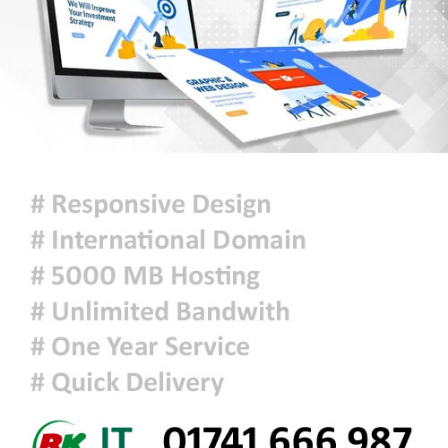
৫ আগস্টের গণঅভ্যুত্থান ছিল এদেশের
জনগণের ঐক্যবদ্ধ প্রচেষ্টার ফসল: চিফ
হুইপ
দিল্লিতে গণমাধ্যমের সঙ্গে ক্ষমতাচ্যুত শেখ
হাসিনার আলাপচারিতা নিয়ে ঢাকার ক্ষুব্ধ
প্রতিক্রিয়া
আজকের রাশিফল
ফ্যাসিবাদবিরোধী আন্দোলনে হত্যাকাণ্ডের
বিচার হবে স্বচ্ছ, নিরপেক্ষ ও বিশ্বাসযোগ্য
: প্রধানমন্ত্রী