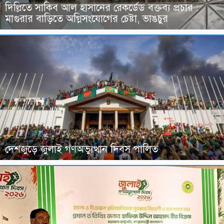
দিল্লিতে সাকিব আল হাসানের রেকর্ডেড বক্তব্য প্রচার :
মাগুরার বাড়িতে অগ্নিসংযোগের চেষ্টা, ভাঙচুর
দেশজুড়ে জুলাই গণঅভ্যুত্থান দিবস পালিত