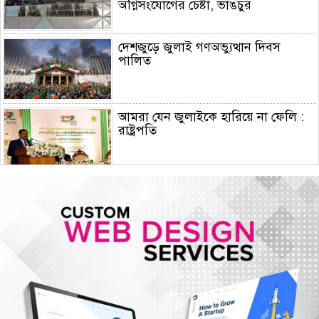
অগ্নিসংযোগের চেষ্টা, ভাঙচুর
দেশজুড়ে জুলাই গণঅভ্যুত্থান দিবস
পালিত
আমরা যেন জুলাইকে হারিয়ে না ফেলি :
রাষ্ট্রপতি
ইরান যুদ্ধে মার্কিন ক্ষেপণাস্ত্র প্রতিরোধী
ব্যবস্থার মজুদ বিপজ্জনক মাত্রায় কমেছে
জুলাই শেষে শেয়ারবাজারে বিও হিসাব
কমেছে প্রায় ২৩ হাজার