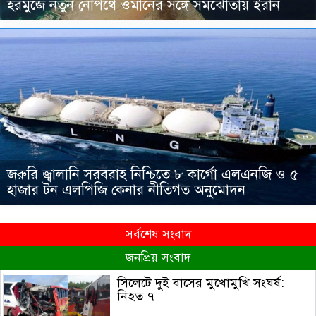
হরমুজে নতুন নৌপথে ওমানের সঙ্গে সমঝোতায় ইরান
জরুরি জ্বালানি সরবরাহ নিশ্চিতে ৮ কার্গো এলএনজি ও ৫
হাজার টন এলপিজি কেনার নীতিগত অনুমোদন
সর্বশেষ সংবাদ
জনপ্রিয় সংবাদ
সিলেটে দুই বাসের মুখোমুখি সংঘর্ষ:
নিহত ৭