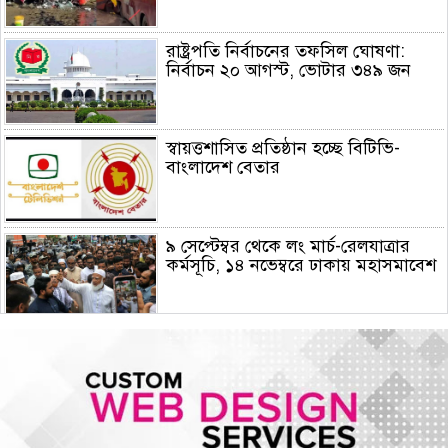
রাষ্ট্রপতি নির্বাচনের তফসিল ঘোষণা:
নির্বাচন ২০ আগস্ট, ভোটার ৩৪৯ জন
স্বায়ত্তশাসিত প্রতিষ্ঠান হচ্ছে বিটিভি-
বাংলাদেশ বেতার
৯ সেপ্টেম্বর থেকে লং মার্চ-রেলযাত্রার
কর্মসূচি, ১৪ নভেম্বরে ঢাকায় মহাসমাবেশ
হরমুজে নতুন নৌপথে ওমানের সঙ্গে
সমঝোতায় ইরান
জরুরি জ্বালানি সরবরাহ নিশ্চিতে ৮ কার্গো