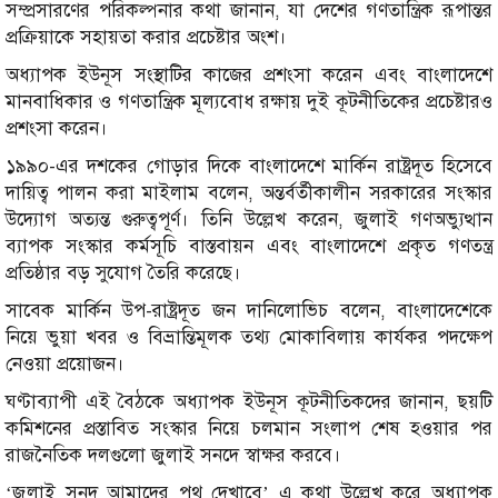
সম্প্রসারণের পরিকল্পনার কথা জানান, যা দেশের গণতান্ত্রিক রূপান্তর
প্রক্রিয়াকে সহায়তা করার প্রচেষ্টার অংশ।
অধ্যাপক ইউনূস সংস্থাটির কাজের প্রশংসা করেন এবং বাংলাদেশে
মানবাধিকার ও গণতান্ত্রিক মূল্যবোধ রক্ষায় দুই কূটনীতিকের প্রচেষ্টারও
প্রশংসা করেন।
১৯৯০-এর দশকের গোড়ার দিকে বাংলাদেশে মার্কিন রাষ্ট্রদূত হিসেবে
দায়িত্ব পালন করা মাইলাম বলেন, অন্তর্বর্তীকালীন সরকারের সংস্কার
উদ্যোগ অত্যন্ত গুরুত্বপূর্ণ। তিনি উল্লেখ করেন, জুলাই গণঅভ্যুত্থান
ব্যাপক সংস্কার কর্মসূচি বাস্তবায়ন এবং বাংলাদেশে প্রকৃত গণতন্ত্র
প্রতিষ্ঠার বড় সুযোগ তৈরি করেছে।
সাবেক মার্কিন উপ-রাষ্ট্রদূত জন দানিলোভিচ বলেন, বাংলাদেশেকে
নিয়ে ভুয়া খবর ও বিভ্রান্তিমূলক তথ্য মোকাবিলায় কার্যকর পদক্ষেপ
নেওয়া প্রয়োজন।
ঘণ্টাব্যাপী এই বৈঠকে অধ্যাপক ইউনূস কূটনীতিকদের জানান, ছয়টি
কমিশনের প্রস্তাবিত সংস্কার নিয়ে চলমান সংলাপ শেষ হওয়ার পর
রাজনৈতিক দলগুলো জুলাই সনদে স্বাক্ষর করবে।
‘জুলাই সনদ আমাদের পথ দেখাবে’ এ কথা উল্লেখ করে অধ্যাপক