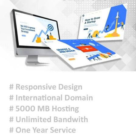
এলএনজি ও ৫ হাজার টন এলপিজি
কেনার নীতিগত অনুমোদন
নদী দূষণ রোধে সমন্বিত পদক্ষেপ গ্রহণে
অবহেলার কোনো সুযোগ নেই : প্রধানমন্ত্রী
ঢাকা সহ ৭ অঞ্চলে দমকা বা ঝড়ো
হাওয়াসহ বৃষ্টি কিংবা বজ্রসহ বৃষ্টি হতে
পারে
আজকের রাশিফল
হাসিনাকে বক্তব্যের সুযোগ দিয়ে জুলাই
শহীদদের অসম্মান করেছে ভারত: রিজভী