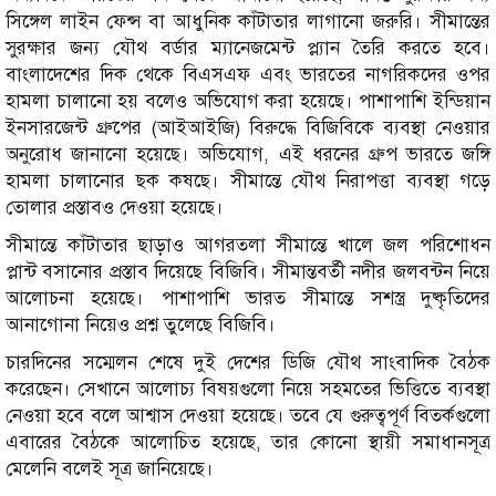
সিঙ্গেল লাইন ফেন্স বা আধুনিক কাঁটাতার লাগানো জরুরি। সীমান্তের
সুরক্ষার জন্য যৌথ বর্ডার ম্যানেজমেন্ট প্ল্যান তৈরি করতে হবে।
বাংলাদেশের দিক থেকে বিএসএফ এবং ভারতের নাগরিকদের ওপর
হামলা চালানো হয় বলেও অভিযোগ করা হয়েছে। পাশাপাশি ইন্ডিয়ান
ইনসারজেন্ট গ্রুপের (আইআইজি) বিরুদ্ধে বিজিবিকে ব্যবস্থা নেওয়ার
অনুরোধ জানানো হয়েছে। অভিযোগ, এই ধরনের গ্রুপ ভারতে জঙ্গি
হামলা চালানোর ছক কষছে। সীমান্তে যৌথ নিরাপত্তা ব্যবস্থা গড়ে
তোলার প্রস্তাবও দেওয়া হয়েছে।
সীমান্তে কাঁটাতার ছাড়াও আগরতলা সীমান্তে খালে জল পরিশোধন
প্লান্ট বসানোর প্রস্তাব দিয়েছে বিজিবি। সীমান্তবর্তী নদীর জলবন্টন নিয়ে
আলোচনা হয়েছে। পাশাপাশি ভারত সীমান্তে সশস্ত্র দুষ্কৃতিদের
আনাগোনা নিয়েও প্রশ্ন তুলেছে বিজিবি।
চারদিনের সম্মেলন শেষে দুই দেশের ডিজি যৌথ সাংবাদিক বৈঠক
করেছেন। সেখানে আলোচ্য বিষয়গুলো নিয়ে সহমতের ভিত্তিতে ব্যবস্থা
নেওয়া হবে বলে আশ্বাস দেওয়া হয়েছে। তবে যে গুরুত্বপূর্ণ বিতর্কগুলো
এবারের বৈঠকে আলোচিত হয়েছে, তার কোনো স্থায়ী সমাধানসূত্র
মেলেনি বলেই সূত্র জানিয়েছে।