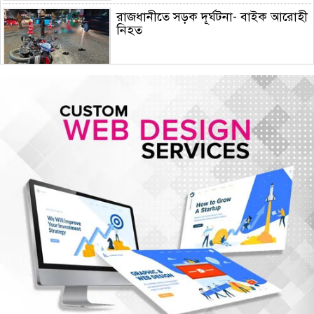
রাজধানীতে সড়ক দূর্ঘটনা- বাইক আরোহী
নিহত
মোজতবা খামেনির ভিডিও প্রকাশ করল
মেহের নিউজ
সিরামিক শিল্পের প্রযুক্তি ও উদ্ভাবনে চীন-
বাংলাদেশ সহযোগিতার আহ্বান
দেশ ও মানুষের কল্যাণে দায়িত্বশীলতার
সঙ্গে কাজ করতে ইউএনওদের প্রতি আহ্বান
প্রধানমন্ত্রীর
ঢাকার আকাশ আংশিক মেঘলা থাকতে
পারে