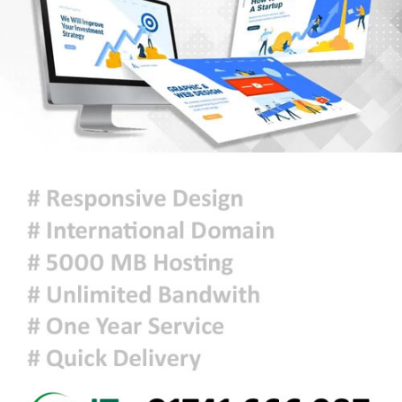
আমরা যেন জুলাইকে হারিয়ে না ফেলি :
রাষ্ট্রপতি
ইরান যুদ্ধে মার্কিন ক্ষেপণাস্ত্র প্রতিরোধী
ব্যবস্থার মজুদ বিপজ্জনক মাত্রায় কমেছে
জুলাই শেষে শেয়ারবাজারে বিও হিসাব
কমেছে প্রায় ২৩ হাজার
৫ আগস্টের গণঅভ্যুত্থান ছিল এদেশের
জনগণের ঐক্যবদ্ধ প্রচেষ্টার ফসল: চিফ
হুইপ