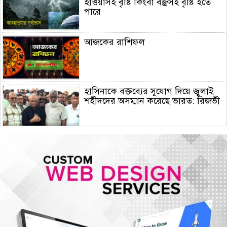
হাওয়াসহ বৃষ্টি কিংবা বজ্রসহ বৃষ্টি হতে
পারে
আজকের রাশিফল
হাসিনাকে বক্তব্যের সুযোগ দিয়ে জুলাই
শহীদদের অসম্মান করেছে ভারত: রিজভী
দিল্লিতে সাকিব আল হাসানের রেকর্ডেড
বক্তব্য প্রচার : মাগুরার বাড়িতে
অগ্নিসংযোগের চেষ্টা, ভাঙচুর
দেশজুড়ে জুলাই গণঅভ্যুত্থান দিবস
পালিত