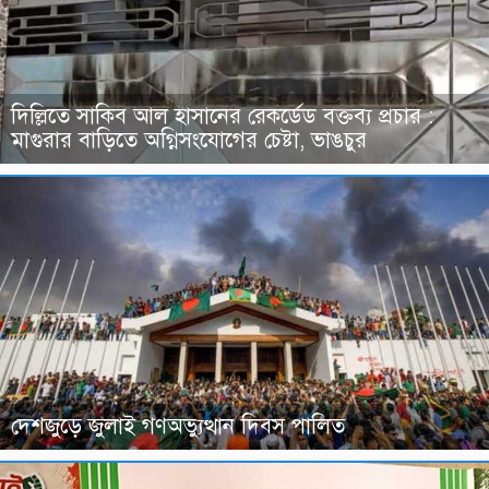
দিল্লিতে সাকিব আল হাসানের রেকর্ডেড বক্তব্য প্রচার :
মাগুরার বাড়িতে অগ্নিসংযোগের চেষ্টা, ভাঙচুর
দেশজুড়ে জুলাই গণঅভ্যুত্থান দিবস পালিত