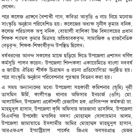
দেখেন।
পরে কলেজ প্রাঙ্গণে বৈশাখী গান, কবিতা আবৃত্তি ও নাচ নিয়ে মনোজ্ঞ
সাংস্কৃতি অনুষ্ঠান পরিবেশিত হয়। কলেজের অধ্যক্ষ সুনীল কুমার বনিক,
কলেজ পরিচালক অপু বনিক, বোয়ালী বালিকা উচ্চ বিদ্যালয়ের প্রধান
শিক্ষক শ্যামল কুমার মিত্রসহ অভিভাবকবৃন্দ, সামাজিক ও রাজনৈতিক
নেতৃবৃন্দ, শিক্ষক-শিক্ষার্থীবৃন্দ উপস্থিত ছিলেন।
বর্ষবরণের আনন্দ সকলের মাঝে ছড়িয়ে দিতে উপজেলা প্রশাসন বর্ণিল
কর্মসূচি পালন করেন। উপজেলা শিল্পকলা একাডেমিতে বাংলা নববর্ষ
ও জাতীয় ঐতিহ্য শীর্ষক চিত্রাঙ্কন ও রচনা প্রতিযোগিতা অনুষ্ঠিত হয়।
পরে সাংস্কৃতি অনুষ্ঠান পরিবেশনার পুরস্কার বিতরণ করা হয়।
এ সময় অন্যান্যদের মধ্যে উপজেলা সহকারী কমিশনার (ভূমি) নূরী
তাসমিন ঊর্মি, কালীগঞ্জ থানার অফিসার ইনচার্জ (ওসি) মো.
আলাউদ্দিন, উপজেলা প্রকৌশলী রেজাউল হক, প্রাণিসম্পদ কর্মকর্তা ডা.
মাহমুদুল হাসান, উপজেলা কৃষি অফিসার ফারজানা তাসলিম, উপজেলা
বিএনপির উপদেষ্টা মন্ডলির সদস্য মোহাম্মদ সোলায়মান আলম,
উপজেলা জামায়াতে ইসলামীর আমির মোহাম্মদ মাহমুদুল হাসান,
আরএফএল ইন্ডাষ্ট্রিয়াল পার্কের জিএম অবসরপ্রাপ্ত মেজর