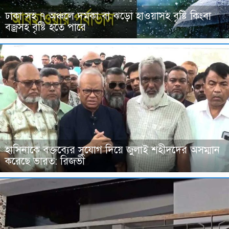
ঢাকা সহ ৭ অঞ্চলে দমকা বা ঝড়ো হাওয়াসহ বৃষ্টি কিংবা
বজ্রসহ বৃষ্টি হতে পারে
হাসিনাকে বক্তব্যের সুযোগ দিয়ে জুলাই শহীদদের অসম্মান
করেছে ভারত: রিজভী