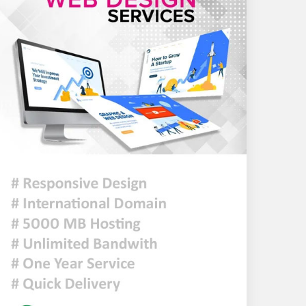
হিসাব কমেছে প্রায় ২৩ হাজার
৫ আগস্টের গণঅভ্যুত্থান ছিল
এদেশের জনগণের ঐক্যবদ্ধ
প্রচেষ্টার ফসল: চিফ হুইপ
দিল্লিতে গণমাধ্যমের সঙ্গে
ক্ষমতাচ্যুত শেখ হাসিনার
আলাপচারিতা নিয়ে ঢাকার ক্ষুব্ধ
প্রতিক্রিয়া
আজকের রাশিফল
ফ্যাসিবাদবিরোধী আন্দোলনে
হত্যাকাণ্ডের বিচার হবে স্বচ্ছ,
নিরপেক্ষ ও বিশ্বাসযোগ্য :
প্রধানমন্ত্রী