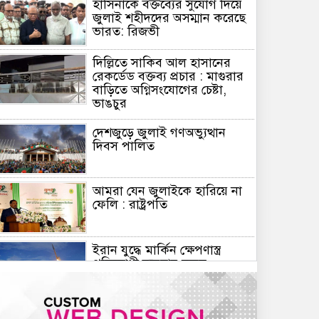
হাসিনাকে বক্তব্যের সুযোগ দিয়ে
জুলাই শহীদদের অসম্মান করেছে
ভারত: রিজভী
দিল্লিতে সাকিব আল হাসানের
রেকর্ডেড বক্তব্য প্রচার : মাগুরার
বাড়িতে অগ্নিসংযোগের চেষ্টা,
ভাঙচুর
দেশজুড়ে জুলাই গণঅভ্যুত্থান
দিবস পালিত
আমরা যেন জুলাইকে হারিয়ে না
ফেলি : রাষ্ট্রপতি
ইরান যুদ্ধে মার্কিন ক্ষেপণাস্ত্র
প্রতিরোধী ব্যবস্থার মজুদ
বিপজ্জনক মাত্রায় কমেছে
জুলাই শেষে শেয়ারবাজারে বিও