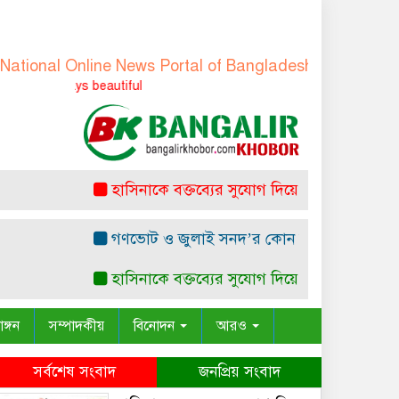
al Online News Portal of Bangladesh
-
বাংলাদেশের জাতীয় 
Truth is always 
হাসিনাকে বক্তব্যের সুযোগ দিয়ে জুলাই শহীদদের অস
গণভোট ও জুলাই সনদ’র কোন সাংবিধানিক ও আইনগত ভি
হাসিনাকে বক্তব্যের সুযোগ দিয়ে জুলাই শহীদদের অস
াঙ্গন
সম্পাদকীয়
বিনোদন
আরও
সর্বশেষ সংবাদ
জনপ্রিয় সংবাদ