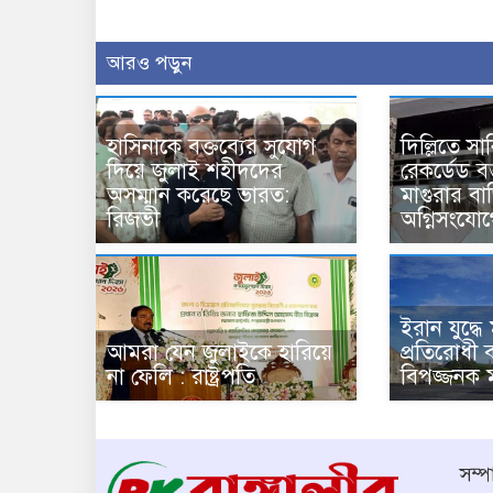
আরও পড়ুন
হাসিনাকে বক্তব্যের সুযোগ
দিল্লিতে 
দিয়ে জুলাই শহীদদের
রেকর্ডেড বক্
অসম্মান করেছে ভারত:
মাগুরার বা
রিজভী
অগ্নিসংযোগে
ইরান যুদ্ধে ম
আমরা যেন জুলাইকে হারিয়ে
প্রতিরোধী ব
না ফেলি : রাষ্ট্রপতি
বিপজ্জনক ম
সম্