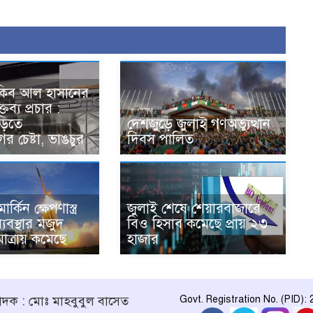
সাকিব আল হাসানের
তব্য প্রচার :
ড়িতে
দেশজুড়ে জুলাই গণঅভ্যুত্থান
র চেষ্টা, ভাঙচুর
দিবস পালিত
ার্কিন ক্ষেপণাস্ত্র
জুলাই শেষে শেয়ারবাজারে
্যবস্থার মজুদ
বিও হিসাব কমেছে প্রায় ২৩
াত্রায় কমেছে
হাজার
পাদক : মোঃ মাহবুবুল বাসেত
Govt. Registration No. (PID):