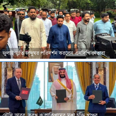
জুলাই স্মৃতি জাদুঘর পরিদর্শন করলেন এনসিপি নেতারা
সৌদি আরব, তুরস্ক ও পাকিস্তানের মক্কা চুক্তি স্বাক্ষর,