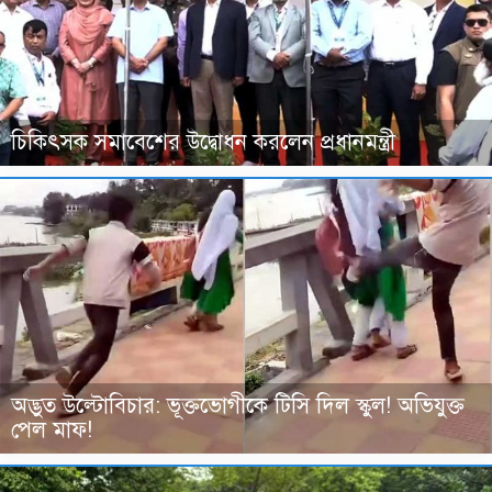
চিকিৎসক সমাবেশের উদ্বোধন করলেন প্রধানমন্ত্রী
অদ্ভুত উল্টোবিচার: ভূক্তভোগীকে টিসি দিল স্কুল! অভিযুক্ত
পেল মাফ!