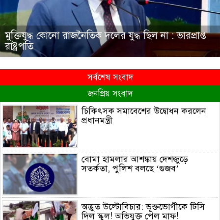
মুক্তিযুদ্ধ কোনো রাজনৈতিক দলের যুদ্ধ ছিল না : ভারপ্রাপ্ত
রাষ্ট্রপতি
সর্বশেষ সংবাদ
জনপ্রিয় সংবাদ
চিকিৎসক সমাবেশের উদ্বোধন করলেন
প্রধানমন্ত্রী
বোমা হামলার আশঙ্কায় দেশজুড়ে
সতর্কতা, পুলিশ বলছে ‘গুজব’
অদ্ভুত উল্টোবিচার: ভূক্তভোগীকে টিসি
দিল স্কুল! অভিযুক্ত পেল মাফ!