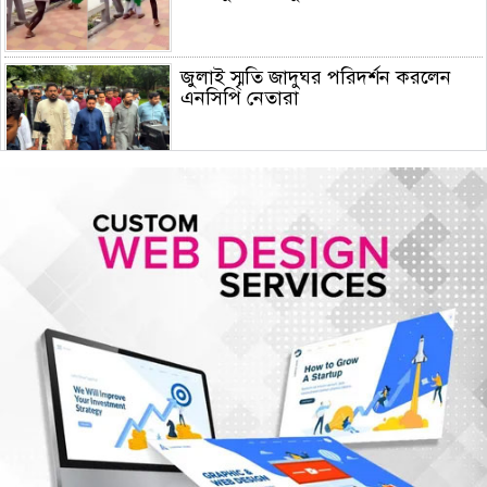
জুলাই স্মৃতি জাদুঘর পরিদর্শন করলেন
এনসিপি নেতারা
সৌদি আরব, তুরস্ক ও পাকিস্তানের মক্কা
চুক্তি স্বাক্ষর, কাগুজে চুক্তি সৌদিকে
নিরাপত্তা দেবে না- ইরান
হরমুজ সংকট: বিশ্ববাজারে আরও বাড়ল
তেলের দাম
মুক্তিযুদ্ধ কোনো রাজনৈতিক দলের যুদ্ধ
ছিল না : ভারপ্রাপ্ত রাষ্ট্রপতি