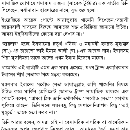
সামাজিক যোগাযোগমাধ্যম এক্স-এ (সাবেক টুইটার) এক বার্তায় তিনি
লিখেছেন, মর্যাদাবান হায়দারের নামে, যুদ্ধ শুরু হলো।
ইংরেজিতে আরেক পোস্টে আয়াতুল্লাহ খামেনি লিখেছেন,‘সন্ত্রাসী
জায়নবাদী শাসনের বিরুদ্ধে আমাদের শক্ত প্রতিক্রিয়া জানানো উচিত।
আমরা ইহুদিবাদীদের কোনো দয়া দেখাব না।’
‘হায়দার’ হচ্ছে ইসলামের চতুর্থ খলিফা ও মহানবী হযরত মুহাম্মদ
(সা.)-এর চাচাতো ভাই ইমাম আলী (রা.)-এর আরেক নাম। ইরানসহ
শিয়া মুসলিমরা তাকে তাদের প্রথম ইমাম হিসেবে মানেন।
খামেনির এই বার্তাটি এমন এক সময় এসেছে, যখন ট্রাম্প একাধিকবার
ইরানের শীর্ষ নেতাকে নিয়ে মন্তব্য করেছেন।
মঙ্গলবার ইরানের সর্বোচ্চ নেতা আয়াতুল্লাহ আলি খামেনির বিষয়ে
ইঙ্গিত করে মার্কিন প্রেসিডেন্ট ডোনাল্ড ট্রাম্প সামাজিক মাধ্যমে এক
পোস্টে বলেন, ‘আমরা ঠিক জানি তথাকথিত ‘‘সর্বোচ্চ নেতা’’ কোথায়
লুকিয়ে আছেন। তিনি সহজ লক্ষ্যবস্তু, কিন্তু সেখানে নিরাপদ- কিন্তু ‘‘এই
মুহূর্তে’’ তাকে হত্যা করব না।’
তিনি আরও বলেন, আমরা চাই না বেসামরিক নাগরিক বা আমেরিকান
সৈন্যদের ওপর ক্ষেপণাস্ত্র নিক্ষেপ হোক। আমাদের ধৈর্য ক্রমশ হ্রাস