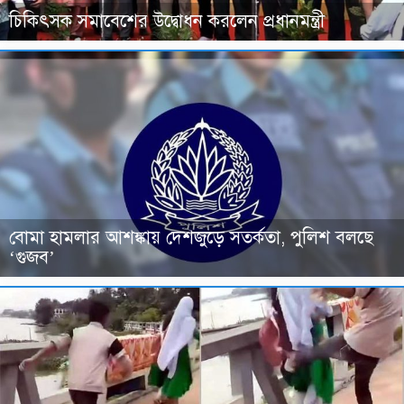
চিকিৎসক সমাবেশের উদ্বোধন করলেন প্রধানমন্ত্রী
বোমা হামলার আশঙ্কায় দেশজুড়ে সতর্কতা, পুলিশ বলছে
‘গুজব’