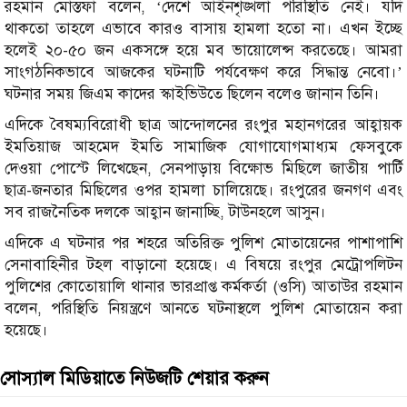
রহমান মোস্তফা বলেন, ‘দেশে আইনশৃঙ্খলা পরিস্থিতি নেই। যদি
থাকতো তাহলে এভাবে কারও বাসায় হামলা হতো না। এখন ইচ্ছে
হলেই ২০-৫০ জন একসঙ্গে হয়ে মব ভায়োলেন্স করতেছে। আমরা
সাংগঠনিকভাবে আজকের ঘটনাটি পর্যবেক্ষণ করে সিদ্ধান্ত নেবো।’
ঘটনার সময় জিএম কাদের স্কাইভিউতে ছিলেন বলেও জানান তিনি।
এদিকে বৈষম্যবিরোধী ছাত্র আন্দোলনের রংপুর মহানগরের আহ্বায়ক
ইমতিয়াজ আহমেদ ইমতি সামাজিক যোগাযোগমাধ্যম ফেসবুকে
দেওয়া পোস্টে লিখেছেন, সেনপাড়ায় বিক্ষোভ মিছিলে জাতীয় পার্টি
ছাত্র-জনতার মিছিলের ওপর হামলা চালিয়েছে। রংপুরের জনগণ এবং
সব রাজনৈতিক দলকে আহ্বান জানাচ্ছি, টাউনহলে আসুন।
এদিকে এ ঘটনার পর শহরে অতিরিক্ত পুলিশ মোতায়েনের পাশাপাশি
সেনাবাহিনীর টহল বাড়ানো হয়েছে। এ বিষয়ে রংপুর মেট্রোপলিটন
পুলিশের কোতোয়ালি থানার ভারপ্রাপ্ত কর্মকর্তা (ওসি) আতাউর রহমান
বলেন, পরিস্থিতি নিয়ন্ত্রণে আনতে ঘটনাস্থলে পুলিশ মোতায়েন করা
হয়েছে।
সোস্যাল মিডিয়াতে নিউজটি শেয়ার করুন