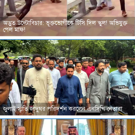
অদ্ভুত উল্টোবিচার: ভূক্তভোগীকে টিসি দিল স্কুল! অভিযুক্ত
পেল মাফ!
জুলাই স্মৃতি জাদুঘর পরিদর্শন করলেন এনসিপি নেতারা