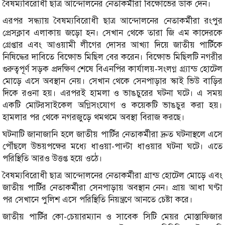
বৈষম্যবিরোধী ছাত্র আন্দোলনের নেতাকর্মীরা বিক্ষোভের ডাক দেন।
এরপর সন্ধ্যায় বৈষম্যবিরোধী ছাত্র আন্দোলনের নেতাকর্মীরা রংপুর
প্রেসক্লাব এলাকায় জড়ো হন। সেখান থেকে তারা জি এম কাদেরকে
গ্রেপ্তার এবং আওয়ামী লীগের দোসর আখ্যা দিয়ে জাতীয় পার্টিকে
নিষিদ্ধের দাবিতে বিক্ষোভ মিছিল বের করেন। বিক্ষোভ মিছিলটি নগরীর
গুরুত্বপূর্ণ সড়ক প্রদক্ষিণ শেষে বিএনপির কার্যালয়-সংলগ্ন গ্র্যান্ড হোটেল
মোড়ে এসে অবস্থান নেয়। সেখান থেকে সেনপাড়ার স্কাই ভিউ বাড়ির
দিকে রওনা হয়। এরপরই হামলা ও ভাঙচুরের ঘটনা ঘটে। এ সময়
একটি মোটরসাইকেল অগ্নিসংযোগ ও কয়েকটি ভাঙচুর করা হয়।
হামলার পর থেকে নগরজুড়ে থমথমে অবস্থা বিরাজ করছে।
ঘটনাটি জানাজানি হলে জাতীয় পার্টির নেতাকর্মীরা দ্রুত ঘটনাস্থলে এসে
পৌঁছলে উভয়পক্ষের মধ্যে ধাওয়া-পাল্টা ধাওয়ার ঘটনা ঘটে। এতে
পরিস্থিতি আরও উত্তপ্ত হয়ে ওঠে।
বৈষম্যবিরোধী ছাত্র আন্দোলনের নেতাকর্মীরা গ্রান্ড হোটেল মোড়ে এবং
জাতীয় পার্টির নেতাকর্মীরা সেনপাড়ায় অবস্থান নেন। প্রায় আধা ঘণ্টা
পর সেখানে পুলিশ এসে পরিস্থিতি নিয়ন্ত্রণে আনতে চেষ্টা করে।
জাতীয় পার্টির কো-চেয়ারম্যান ও সাবেক সিটি মেয়র মোস্তাফিজার