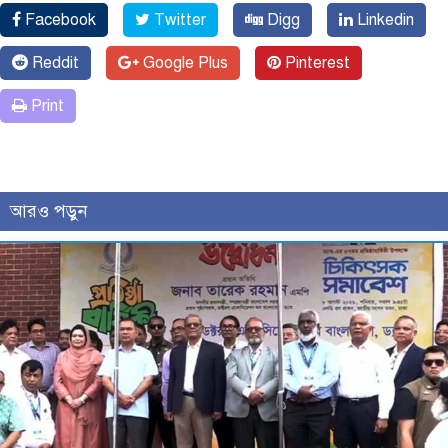
Facebook
Twitter
Digg
Linkedin
Reddit
Google Plus
Pinterest
Print
আরও পড়ুন