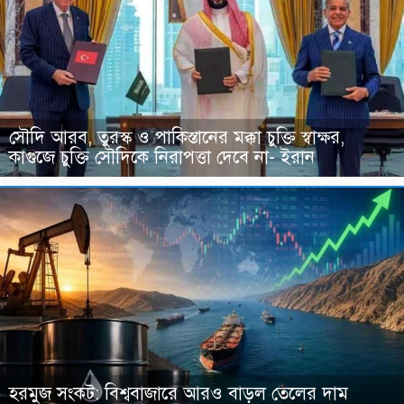
সৌদি আরব, তুরস্ক ও পাকিস্তানের মক্কা চুক্তি স্বাক্ষর,
কাগুজে চুক্তি সৌদিকে নিরাপত্তা দেবে না- ইরান
হরমুজ সংকট: বিশ্ববাজারে আরও বাড়ল তেলের দাম