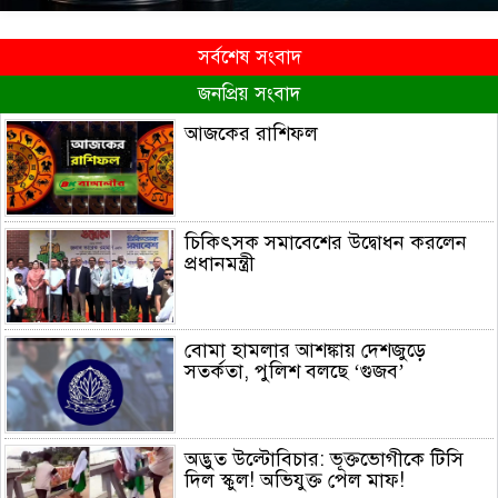
সর্বশেষ সংবাদ
জনপ্রিয় সংবাদ
আজকের রাশিফল
চিকিৎসক সমাবেশের উদ্বোধন করলেন
প্রধানমন্ত্রী
বোমা হামলার আশঙ্কায় দেশজুড়ে
সতর্কতা, পুলিশ বলছে ‘গুজব’
অদ্ভুত উল্টোবিচার: ভূক্তভোগীকে টিসি
দিল স্কুল! অভিযুক্ত পেল মাফ!