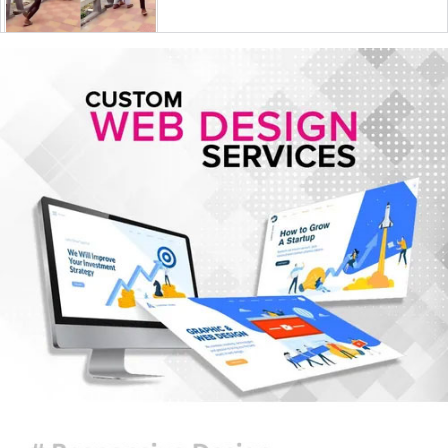
জুলাই স্মৃতি জাদুঘর পরিদর্শন করলেন
এনসিপি নেতারা
সৌদি আরব, তুরস্ক ও পাকিস্তানের মক্কা
চুক্তি স্বাক্ষর, কাগুজে চুক্তি সৌদিকে
নিরাপত্তা দেবে না- ইরান
হরমুজ সংকট: বিশ্ববাজারে আরও বাড়ল
তেলের দাম
মুক্তিযুদ্ধ কোনো রাজনৈতিক দলের যুদ্ধ
ছিল না : ভারপ্রাপ্ত রাষ্ট্রপতি