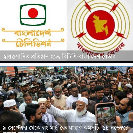
স্বায়ত্তশাসিত প্রতিষ্ঠান হচ্ছে বিটিভি-বাংলাদেশ বেতার
৯ সেপ্টেম্বর থেকে লং মার্চ-রেলযাত্রার কর্মসূচি, ১৪ নভেম্বরে