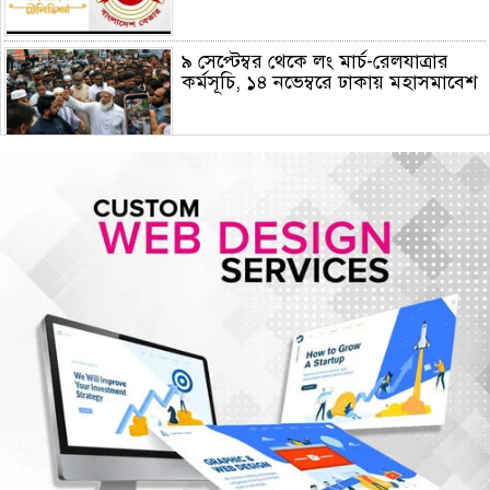
৯ সেপ্টেম্বর থেকে লং মার্চ-রেলযাত্রার
কর্মসূচি, ১৪ নভেম্বরে ঢাকায় মহাসমাবেশ
হরমুজে নতুন নৌপথে ওমানের সঙ্গে
সমঝোতায় ইরান
জরুরি জ্বালানি সরবরাহ নিশ্চিতে ৮ কার্গো
এলএনজি ও ৫ হাজার টন এলপিজি
কেনার নীতিগত অনুমোদন
নদী দূষণ রোধে সমন্বিত পদক্ষেপ গ্রহণে
অবহেলার কোনো সুযোগ নেই : প্রধানমন্ত্রী
ঢাকা সহ ৭ অঞ্চলে দমকা বা ঝড়ো