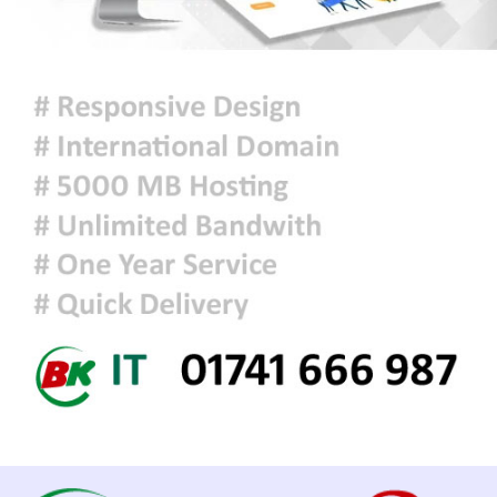
হাওয়াসহ বৃষ্টি কিংবা বজ্রসহ বৃষ্টি হতে
পারে
আজকের রাশিফল
হাসিনাকে বক্তব্যের সুযোগ দিয়ে জুলাই
শহীদদের অসম্মান করেছে ভারত: রিজভী