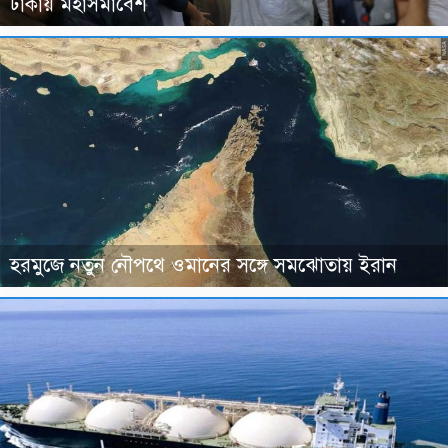
ঢাকায় মহাসমাবেশ
হরমুজে নতুন নৌপথে ওমানের সঙ্গে সমঝোতায় ইরান