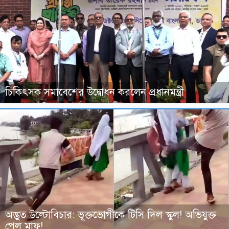
চিকিৎসক সমাবেশের উদ্বোধন করলেন প্রধানমন্ত্রী
অদ্ভুত উল্টোবিচার: ভূক্তভোগীকে টিসি দিল স্কুল! অভিযুক্ত
পেল মাফ!