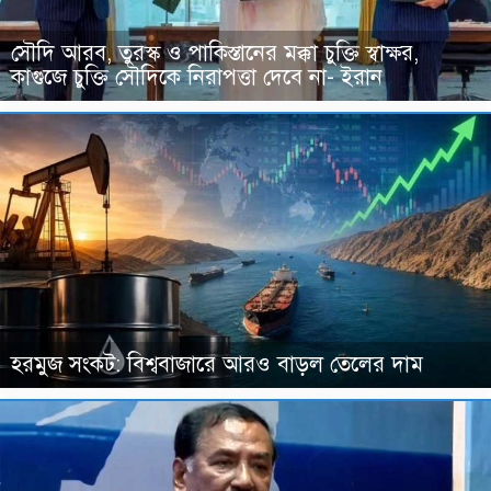
সৌদি আরব, তুরস্ক ও পাকিস্তানের মক্কা চুক্তি স্বাক্ষর,
কাগুজে চুক্তি সৌদিকে নিরাপত্তা দেবে না- ইরান
হরমুজ সংকট: বিশ্ববাজারে আরও বাড়ল তেলের দাম