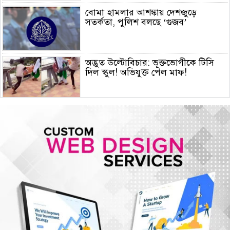
বোমা হামলার আশঙ্কায় দেশজুড়ে
সতর্কতা, পুলিশ বলছে ‘গুজব’
অদ্ভুত উল্টোবিচার: ভূক্তভোগীকে টিসি
দিল স্কুল! অভিযুক্ত পেল মাফ!
জুলাই স্মৃতি জাদুঘর পরিদর্শন করলেন
এনসিপি নেতারা
সৌদি আরব, তুরস্ক ও পাকিস্তানের মক্কা
চুক্তি স্বাক্ষর, কাগুজে চুক্তি সৌদিকে
নিরাপত্তা দেবে না- ইরান
হরমুজ সংকট: বিশ্ববাজারে আরও বাড়ল
তেলের দাম