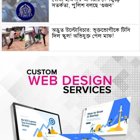
সতর্কতা, পুলিশ বলছে ‘গুজব’
অদ্ভুত উল্টোবিচার: ভূক্তভোগীকে টিসি
দিল স্কুল! অভিযুক্ত পেল মাফ!
জুলাই স্মৃতি জাদুঘর পরিদর্শন করলেন
এনসিপি নেতারা
সৌদি আরব, তুরস্ক ও পাকিস্তানের মক্কা
চুক্তি স্বাক্ষর, কাগুজে চুক্তি সৌদিকে
নিরাপত্তা দেবে না- ইরান
হরমুজ সংকট: বিশ্ববাজারে আরও বাড়ল
তেলের দাম