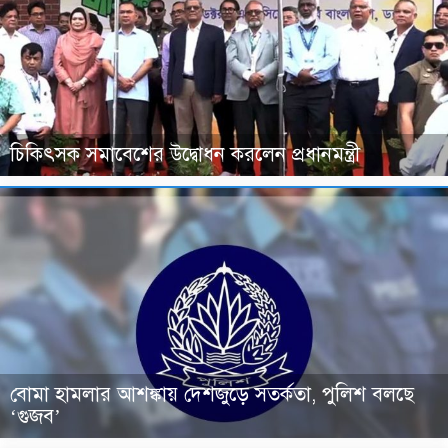
চিকিৎসক সমাবেশের উদ্বোধন করলেন প্রধানমন্ত্রী
বোমা হামলার আশঙ্কায় দেশজুড়ে সতর্কতা, পুলিশ বলছে
‘গুজব’