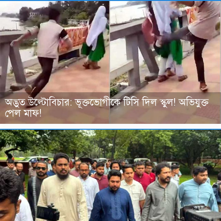
অদ্ভুত উল্টোবিচার: ভূক্তভোগীকে টিসি দিল স্কুল! অভিযুক্ত
পেল মাফ!