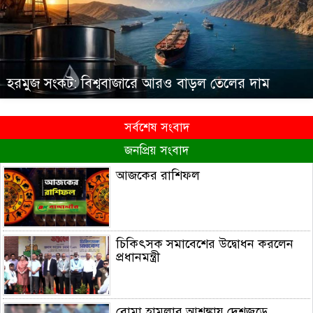
হরমুজ সংকট: বিশ্ববাজারে আরও বাড়ল তেলের দাম
সর্বশেষ সংবাদ
জনপ্রিয় সংবাদ
আজকের রাশিফল
চিকিৎসক সমাবেশের উদ্বোধন করলেন
প্রধানমন্ত্রী
বোমা হামলার আশঙ্কায় দেশজুড়ে