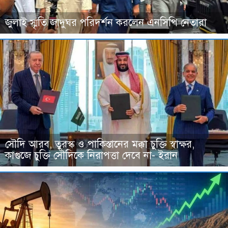
জুলাই স্মৃতি জাদুঘর পরিদর্শন করলেন এনসিপি নেতারা
সৌদি আরব, তুরস্ক ও পাকিস্তানের মক্কা চুক্তি স্বাক্ষর,
কাগুজে চুক্তি সৌদিকে নিরাপত্তা দেবে না- ইরান