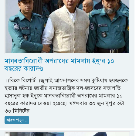
মানবতাবিরোধী অপরাধের মামলায় ইনু’র ১০
বছরের কারাদণ্ড
।।বিকে রিপোর্ট।।জুলাই আন্দোলনের সময় কুষ্টিয়ায় ছয়জনকে
হত্যার ঘটনায় জাতীয় সমাজতান্ত্রিক দল-জাসদের সভাপতি
হাসানুল হক ইনুকে মানবতাবিরোধী অপরাধের মামলার ১০
বছরের কারাদণ্ড দেওয়া হয়েছে। মঙ্গলবার ৩০ জুন দুপুর ২টা
৩০ মিনিটের
আরও পড়ুন ...