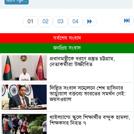
আরও পড়ুন ...
01
02
03
04
সর্বশেষ সংবাদ
জনপ্রিয় সংবাদ
প্রধানমন্ত্রীকে বরণে প্রস্তুত চট্টগ্রাম,
নেতাকর্মীরা উজ্জীবিত
দিল্লির সংবাদ সম্মেলনে শেখ হাসিনার
ভার্চ্যুয়াল বক্তব্যে ভারতের সমর্থন নেই:
জয়সওয়াল
থাইল্যান্ডে স্কুলে শিক্ষার্থীর বন্দুক হামলা,
শিক্ষকসহ নিহত ৭