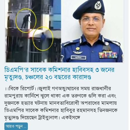
ডিএমপি’র সাবেক কমিশনার হাবিবসহ ৩ জনের
মৃত্যুদণ্ড, চঞ্চলের ২০ বছরের কারাদণ্ড
।।বিকে রিপোর্ট।।জুলাই গণঅভ্যুত্থানের সময় রাজধানীর
রামপুরায় কার্নিশে ঝুলে থাকা এক তরুণকে গুলি করা এবং
দুজনকে হত্যার ঘটনায় মানবতাবিরোধী অপরাধের মামলায়
ডিএমপির সাবেক কমিশনার হাবিবুর রহমানসহ তিনজনকে
মৃত্যুদণ্ড দিয়েছেন ট্রাইব্যুনাল। একইসঙ্গে
আরও পড়ুন ...