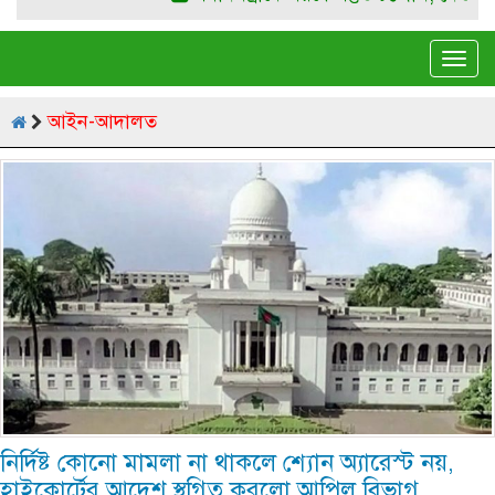
Tog
navi
আইন-আদালত
নির্দিষ্ট কোনো মামলা না থাকলে শ্যোন অ্যারেস্ট নয়,
হাইকোর্টের আদেশ স্থগিত করলো আপিল বিভাগ