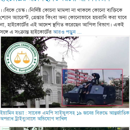
।।বিকে ডেস্ক।।নির্দিষ্ট কোনো মামলা না থাকলে কোনো ব্যক্তিকে
শ্যোন অ্যারেস্ট, গ্রেপ্তার কিংবা অন্য কোনোভাবে হয়রানি করা যাবে
না, হাইকোর্টের এই আদেশ স্থগিত করেছেন আপিল বিভাগ। একই
সঙ্গে এ সংক্রান্ত হাইকোর্টের
আরও পড়ুন ...
ইয়ামিন হত্যা : সাবেক এমপি সাইফুলসহ ১৯ জনের বিরুদ্ধে আন্তর্জাতিক
অপরাধ ট্রাইব্যুনালে অভিযোগ দাখিল