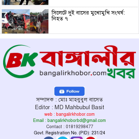
সিলেটে দুই বাসের মুখোমুখি সংঘর্ষ:
নিহত ৭
রাষ্ট্রপতি নির্বাচনের তফসিল ঘোষণা:
নির্বাচন ২০ আগস্ট, ভোটার ৩৪৯ জন
স্বায়ত্তশাসিত প্রতিষ্ঠান হচ্ছে বিটিভি-
বাংলাদেশ বেতার
সম্পাদক : মোঃ মাহবুবুল বাসেত
৯ সেপ্টেম্বর থেকে লং মার্চ-রেলযাত্রার
Editor : MD Mahbubul Basit
কর্মসূচি, ১৪ নভেম্বরে ঢাকায় মহাসমাবেশ
web : bangalirkhobor.com
Email : bangalirkhoborbd@gmail.com
Contact : 01819298477
Govt. Registration No. (PID): 231/24
হরমুজে নতুন নৌপথে ওমানের সঙ্গে