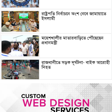
রাষ্ট্রপতি নির্বাচনে অংশ নেবে জামায়াতে
ইসলামী
মহেশখালীর মাতারবাড়িতে পৌঁছেছেন
প্রধানমন্ত্রী
রাজধানীতে সড়ক দূর্ঘটনা- বাইক আরোহী
নিহত
মোজতবা খামেনির ভিডিও প্রকাশ করল
মেহের নিউজ
সিরামিক শিল্পের প্রযুক্তি ও উদ্ভাবনে চীন-