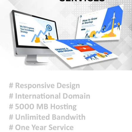
বাংলাদেশ সহযোগিতার আহ্বান
দেশ ও মানুষের কল্যাণে দায়িত্বশীলতার
সঙ্গে কাজ করতে ইউএনওদের প্রতি আহ্বান
প্রধানমন্ত্রীর
ঢাকার আকাশ আংশিক মেঘলা থাকতে
পারে
আজকের রাশিফল
চিকিৎসক সমাবেশের উদ্বোধন করলেন
প্রধানমন্ত্রী