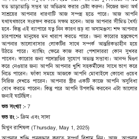
যত তাড়াতাড়ি সম্ভব তা অতিক্রম করার চেষ্টা করুন। নিজের জন্য অর্থ
সাশ্রয়ের আপনার ধারণাটি আজ সম্পন্ন হতে পারে। আজ আপনি
যথাযথভাবে সংরক্ষণ করতে সক্ষম হবেন। আজ আপনার সীমিত ধৈর্য্য
হবে- কিন্তু এই ব্যাপারে যত্ন নিন কারণ রূঢ় বা অসামঞ্জস্য শব্দ আপনার
চারপাশের মানুষের মন খারাপ করতে পারে। অন্য কারোর হস্তক্ষেপে
আপনার ভালোবাসার লোকটির সাথে সম্পর্ক আন্তরিকতাহীন হয়ে
উঠতে পারে। ব্যাঙ্কিং ক্ষেত্রে কাজ করা পেশাদাররা কোন সুখবর
পাবেন। কারোর জন্য পদোন্নতির সুযোগ অত্যন্ত সম্ভাব্য। আনন্দ দ্বিগুণ
করে নেওয়ার জন্য আপনি আপনার খুশি সহকর্মীদের সাথে ভাগ করে
নিতে পারেন। ফাঁকা সময়ে আজকে আপনি মোবাইলে কোনো ওয়েব
সিরিজ দেখতে পারেন। আপনার স্ত্রীর একটি কাজে আপনি অসুবিধা
বোধ করতে পারেন। কিন্তু পরে আপনি উপলদ্ধি করবেন এটা ভালোর
জন্যই ঘটেছিল।
শুভ সংখ্যা :-
7
শুভ রং :-
ক্রিম এবং সাদা
মিথুন রাশিফল (Thursday, May 1, 2025)
আপনার শক্তি পুনরুদ্ধার করতে সম্পূর্ণ বিশ্রাম নিন। আজ, আপনার