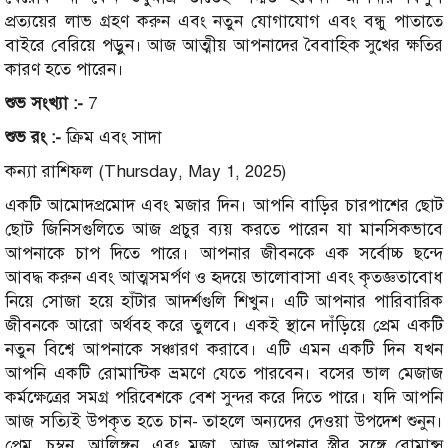
প্রত্যয়ের লাভ গ্রহণ করুন এবং নতুন যোগাযোগ এবং বন্ধু পাতাতে
বাইরে বেরিয়ে পড়ুন। আজ আত্মীয় আপনাদের বৈবাহিক সুখের ক্ষতির
কারণ হতে পারেন।
শুভ সংখ্যা :-
7
শুভ রং :-
ক্রিম এবং সাদা
কন্যা রাশিফল (Thursday, May 1, 2025)
একটি আমোদপ্রমোদ এবং মজার দিন। আপনি বাড়ির চারপাশের ছোট
ছোট জিনিসগুলিতে আজ প্রচুর ব্যয় করতে পারেন যা মানসিকভাবে
আপনাকে চাপ দিতে পারে। আপনার জীবনকে এক সর্বোচ্চ ছন্দে
আবদ্ধ করুন এবং আত্মসমর্পণ ও হৃদয়ে ভালোবাসা এবং কৃতজ্ঞতাবোধ
নিয়ে সোজা হয়ে হাঁটার আদর্শগুলি শিখুন। এটি আপনার পারিবারিক
জীবনকে আরো অর্থবহ করে তুলবে। একই স্থানে দাঁড়িয়ে প্রেম একটি
নতুন বিশ্বে আপনাকে সঞ্চারণ করাবে। এটি এমন একটি দিন যখন
আপনি একটি রোমান্টিক ভ্রমণে যেতে পারবেন। বসের ভাল মেজাজ
কর্মক্ষেত্রের সমগ্র পরিবেশকে বেশ সুন্দর করে দিতে পারে। যদি আপনি
আজ সত্যিই উপকৃত হতে চান- তাহলে অন্যদের দেওয়া উপদেশ শুনুন।
প্রেম, চুম্বন, আলিঙ্গন, এবং মজা, আজ আপনার স্ত্রীর সঙ্গে রোমান্স