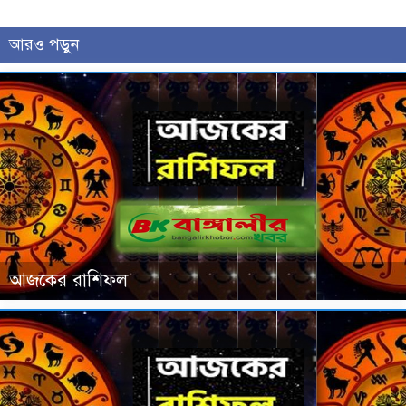
আরও পড়ুন
আজকের রাশিফল