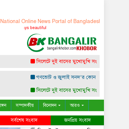
l Online News Portal of Bangladesh
-
বাংলাদেশের জাতীয় 
Truth is always 
সিলেটে দুই বাসের মুখোমুখি সংঘর্ষ: নিহত ৭
রাষ্ট্
গণভোট ও জুলাই সনদ’র কোন সাংবিধানিক ও আইনগত ভি
সিলেটে দুই বাসের মুখোমুখি সংঘর্ষ: নিহত ৭
রাষ্ট্
াঙ্গন
সম্পাদকীয়
বিনোদন
আরও
সর্বশেষ সংবাদ
জনপ্রিয় সংবাদ