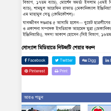
বিভাগ, ১৭তম ব্যাচ), মোর্শেদ অমর্ত্য ইসলাম (এমই ব
ব্যাচ), শামছুল আরেফিন রাফাত (মেকানিক্যাল ইঞ্জিনি
এম মাহামুদ সেতু (কেমিকৌশল)।
যাবজ্জীবন দণ্ডপ্রাপ্ত ৫ আসামি হলেন— বুয়েট ছাত্রলীগে
ও প্রকাশনা সম্পাদক ইসতিয়াক আহমেদ মুন্না (মেকানিক
ইঞ্জিনিয়ারিং), সদস্য আকাশ হোসেন (সিই বিভাগ, ১৬তম
সোস্যাল মিডিয়াতে নিউজটি শেয়ার করুন
Facebook
Twitter
Digg
L
Pinterest
Print
আরও পড়ুন