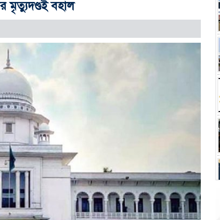
মৃত্যুদণ্ডই বহাল