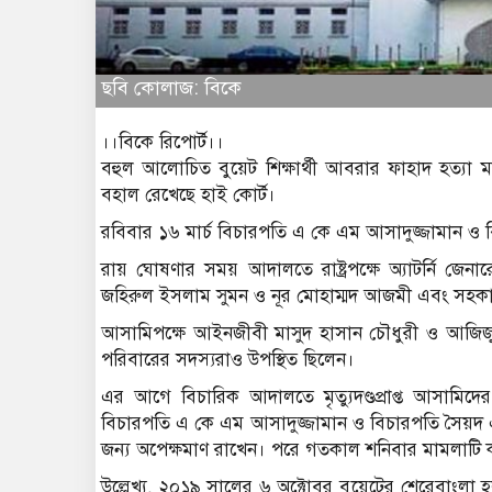
ছবি কোলাজ: বিকে
।।বিকে রিপোর্ট।।
বহুল আলোচিত বুয়েট শিক্ষার্থী আবরার ফাহাদ হত্যা ম
বহাল রেখেছে হাই কোর্ট।
রবিবার ১৬ মার্চ বিচারপতি এ কে এম আসাদুজ্জামান ও ব
রায় ঘোষণার সময় আদালতে রাষ্ট্রপক্ষে অ্যাটর্নি জেনা
জহিরুল ইসলাম সুমন ও নূর মোহাম্মদ আজমী এবং সহকারী অ
আসামিপক্ষে আইনজীবী মাসুদ হাসান চৌধুরী ও আজিজু
পরিবারের সদস্যরাও উপস্থিত ছিলেন।
এর আগে বিচারিক আদালতে মৃত্যুদণ্ডপ্রাপ্ত আসামিদে
বিচারপতি এ কে এম আসাদুজ্জামান ও বিচারপতি সৈয়দ এন
জন্য অপেক্ষমাণ রাখেন। পরে গতকাল শনিবার মামলাটি ক
উল্লেখ্য, ২০১৯ সালের ৬ অক্টোবর বুয়েটের শেরেবাংলা হ