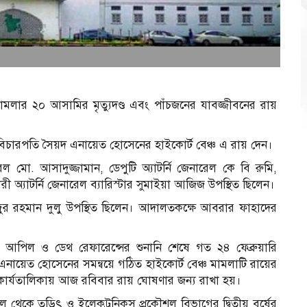
ামলার ২০ আসামির মৃত্যুদণ্ড এবং পাঁচজনের যাবজ্জীবনের রায়
িচারপতি সৈয়দ এনায়েত হোসেনের হাইকোর্ট বেঞ্চ এ রায় দেন।
রেল মো. আসাদুজ্জামান, ডেপুটি অ্যাটর্নি জেনারেল কে বি রুমি,
্যাটর্নি জেনারেল ব্যারিস্টার সুমাইয়া আজিজ উপস্থিত ছিলেন।
র রহমান দুলু উপস্থিত ছিলেন। আদালতকক্ষে আবরার ফাহাদের
র আপিল ও ডেথ রেফারেন্সের শুনানি শেষে গত ২৪ ফেব্রুয়ারি
ায়েত হোসেনের সমন্বয়ে গঠিত হাইকোর্ট বেঞ্চ মামলাটি রায়ের
ার্যতালিকায় আজ রবিবার রায় ঘোষণার জন্য রাখা হয়।
ল থেকে তড়িৎ ও ইলেকট্রনিকস প্রকৌশল বিভাগের দ্বিতীয় বর্ষের