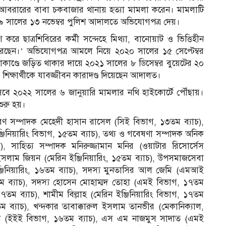
় আবরারের বাবা চকবাজার থানায় হত্যা মামলা করেন। মামলাটি
ে ২০১৯ সালের ১৩ নভেম্বর পুলিশ আদালতে অভিযোগপত্র দেয়।
 ছাত্রশিবিরের কর্মী সন্দেহে মিথ্যা, বানোয়াট ও ভিত্তিহীন
রেছেন।’ অভিযোগপত্র আমলে নিয়ে ২০২০ সালের ১৫ সেপ্টেম্বর
ণ্ডে জড়িত থাকার দায়ে ২০২১ সালের ৮ ডিসেম্বর বুয়েটের ২০
 শিক্ষার্থীকে যাবজ্জীবন কারাদণ্ড দিয়েছেন আদালত।
েবে ২০২২ সালের ৬ জানুয়ারি মামলার নথি হাইকোর্টে পৌঁছায়।
ুরু হয়।
সাধারণ সম্পাদক মেহেদী হাসান রাসেল (সিই বিভাগ, ১৩তম ব্যাচ),
জিনিয়ারিং বিভাগ, ১৫তম ব্যাচ), তথ্য ও গবেষণা সম্পাদক অনিক
), সাহিত্য সম্পাদক মনিরুজ্জামান মনির (ওয়াটার রিসোর্সেস
ল ইসলাম জিয়ন (মেরিন ইঞ্জিনিয়ারিং, ১৫তম ব্যাচ), উপসমাজসেবা
জিনিয়ারিং, ১৬তম ব্যাচ), সদস্য মুনতাসির আল জেমি (এমআই
ম ব্যাচ), সদস্য হোসেন মোহাম্মদ তোহা (এমই বিভাগ, ১৭তম
৭তম ব্যাচ), শামীম বিল্লাহ (মেরিন ইঞ্জিনিয়ারিং বিভাগ, ১৭তম
ব্যাচ), খন্দকার তাবাক্কারুল ইসলাম তানভীর (মেকানিক্যাল,
িসান (ইইই বিভাগ, ১৬তম ব্যাচ), এস এম নাজমুস সাদাত (এমই