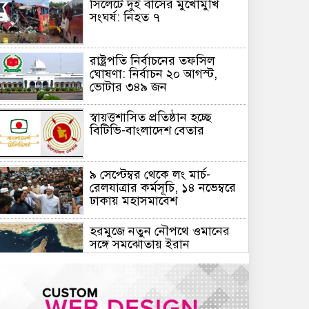
সিলেটে দুই বাসের মুখোমুখি
সংঘর্ষ: নিহত ৭
রাষ্ট্রপতি নির্বাচনের তফসিল
ঘোষণা: নির্বাচন ২০ আগস্ট,
ভোটার ৩৪৯ জন
স্বায়ত্তশাসিত প্রতিষ্ঠান হচ্ছে
বিটিভি-বাংলাদেশ বেতার
৯ সেপ্টেম্বর থেকে লং মার্চ-
রেলযাত্রার কর্মসূচি, ১৪ নভেম্বরে
ঢাকায় মহাসমাবেশ
হরমুজে নতুন নৌপথে ওমানের
সঙ্গে সমঝোতায় ইরান
জরুরি জ্বালানি সরবরাহ নিশ্চিতে
৮ কার্গো এলএনজি ও ৫ হাজার