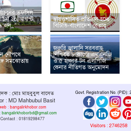
নির্বাচনের তফসিল
্বাচন ২০ আগস্ট,
স্বায়ত্তশাসিত প্রতিষ্ঠান হচ্ছে
৯ জন
বিটিভি-বাংলাদেশ বেতার
জরুরি জ্বালানি সরবরাহ
ুন নৌপথে
নিশ্চিতে ৮ কার্গো এলএনজি
্গে সমঝোতায়
ও ৫ হাজার টন এলপিজি
কেনার নীতিগত অনুমোদন
পাদক : মোঃ মাহবুবুল বাসেত
Govt. Registration No. (PID):
or : MD Mahbubul Basit
web : bangalirkhobor.com
 : bangalirkhoborbd@gmail.com
Contact : 01819298477
Visitors : 2746258