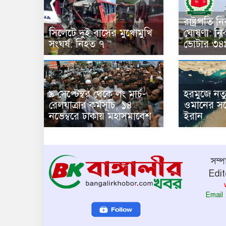
রাষ্ট্রপতি 
সিলেটে দুই বাসের মুখোমুখি
ঘোষণা: নির
সংঘর্ষ: নিহত ৭
ভোটার ৩৪
৯ সেপ্টেম্বর থেকে লং মার্চ-
হরমুজে নত
রেলযাত্রার কর্মসূচি, ১৪
ওমানের সঙ
নভেম্বরে ঢাকায় মহাসমাবেশ
ইরান
সম্
Edit
Email