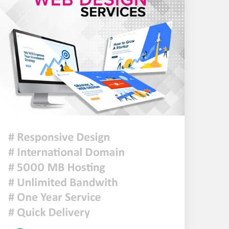
টন এলপিজি কেনার নীতিগত
অনুমোদন
নদী দূষণ রোধে সমন্বিত পদক্ষেপ
গ্রহণে অবহেলার কোনো সুযোগ
নেই : প্রধানমন্ত্রী
ঢাকা সহ ৭ অঞ্চলে দমকা বা ঝড়ো
হাওয়াসহ বৃষ্টি কিংবা বজ্রসহ বৃষ্টি
হতে পারে
আজকের রাশিফল
হাসিনাকে বক্তব্যের সুযোগ দিয়ে
জুলাই শহীদদের অসম্মান করেছে
ভারত: রিজভী