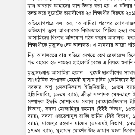
ছাত্র আবরার ফাহাদের লাশ উদ্ধার করা হয়। এ ঘটনায
তদন্ত করে বুয়েটের ছাত্রলীগের ২৫ শিক্ষার্থীর বিরুদ্ধ
অভিযোগপত্রে বলা হয়, ‘আসামিরা পরস্পর যোগসাজশ করে
অভিযোগ তুলে আবরারকে নির্মমভাবে পিটিয়ে হত্যা ক
আসামিদের বিরুদ্ধে অভিযোগ গঠন করেন আদালত। হত্যাকা
শিক্ষার্থীকে মৃত্যুদণ্ড দেন আদালত। এ মামলায় আরো পাঁচ
নিম্ন আদালতের রায় খতিয়ে দেখতে ডেথ রেফারেন্স হিস
গত বছরের ২৮ নভেম্বর হাইকোর্ট বেঞ্চে এ বিষয়ে শুনানি শ
মৃত্যুদণ্ডপ্রাপ্ত আসামিরা হলেন— বুয়েট ছাত্রলীগের 
সাংগঠনিক সম্পাদক মেহেদী হাসান রবিন (কেমিক্যাল ইঞ্
সরকার অপু (মেকানিক্যাল ইঞ্জিনিয়ারিং, ১৫তম ব্যাচ
ইঞ্জিনিয়ারিং, ১৬তম ব্যাচ), ক্রীড়া সম্পাদক মেফতাহু
সম্পাদক ইফতি মোশাররফ সকাল (বায়োমেডিক্যাল ইঞ্
বিভাগ), সদস্য মোজাহিদুর রহমান (ইইই বিভাগ, ১৬ত
ব্যাচ), সদস্য এহতেশামুল রাব্বি তানিম (সিই বিভাগ, ১
ব্যাচ), মাজেদুর রহমান মাজেদ (এমএমই বিভাগ, ১৭তম 
১৭তম ব্যাচ), মুহাম্মদ মোর্শেদ-উজ-জামান মণ্ডল জ