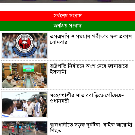
সর্বশেষ সংবাদ
জনপ্রিয় সংবাদ
এসএসসি ও সমমান পরীক্ষার ফল প্রকাশ
সোমবার
রাষ্ট্রপতি নির্বাচনে অংশ নেবে জামায়াতে
ইসলামী
মহেশখালীর মাতারবাড়িতে পৌঁছেছেন
প্রধানমন্ত্রী
রাজধানীতে সড়ক দূর্ঘটনা- বাইক আরোহী
নিহত