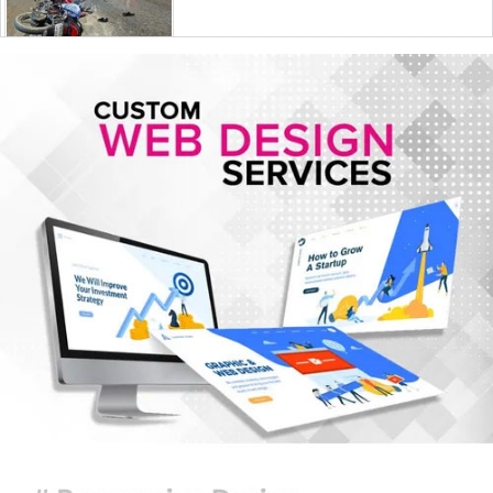
মোজতবা খামেনির ভিডিও প্রকাশ করল
মেহের নিউজ
সিরামিক শিল্পের প্রযুক্তি ও উদ্ভাবনে চীন-
বাংলাদেশ সহযোগিতার আহ্বান
দেশ ও মানুষের কল্যাণে দায়িত্বশীলতার
সঙ্গে কাজ করতে ইউএনওদের প্রতি আহ্বান
প্রধানমন্ত্রীর
ঢাকার আকাশ আংশিক মেঘলা থাকতে
পারে