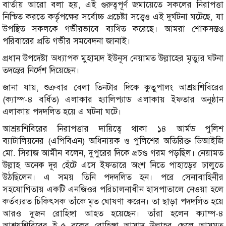
বার্তায় আরো বলা হয়, এই গুরুত্বপূর্ণ জমায়েতে সকলের নিরাপত্তা
নিশ্চিত করতে কর্তৃপক্ষের সর্বোচ্চ প্রচেষ্টা সত্ত্বেও এই দুর্ঘটনা ঘটেছে, যা
উপস্থিত সকলকে গভীরভাবে ব্যথিত করেছে। আমরা শোকসন্তপ্ত
পরিবারের প্রতি গভীর সমবেদনা জানাই।
প্রধান উপদেষ্টা অধ্যাপক মুহাম্মদ ইউনূস নেয়ামত উল্লাহের মৃত্যুর ঘটনা
তদন্তের নির্দেশ দিয়েছেন।
জানা যায়, শুক্রবার বেলা তিনটার দিকে কুতুপালং আশ্রয়শিবিরের
(ক্যাম্প-৪ বর্ধিত) এলাকার হ্যালিপ্যাড এলাকায় ইফতার অনুষ্ঠান
এলাকায় পদদলিত হয়ে এ ঘটনা ঘটে।
আশ্রয়শিবিরের নিরাপত্তার দায়িত্বে থাকা ১৪ আর্মড পুলিশ
ব্যাটালিয়নের (এপিবিএন) অধিনায়ক ও পুলিশের অতিরিক্ত ডিআইজি
মো. সিরাজ আমীন বলেন, দুপুরের দিকে প্রচণ্ড গরম পড়ছিল। নেয়ামত
উল্লাহ অনেক দূর হেঁটে এসে ইফতারে অংশ নিতে পাহাড়ের ঢালুতে
উঠছিলেন। এ সময় তিনি পদদলিত হন। পরে সেনাবাহিনীর
সহযোগিতায় একটি এনজিওর পরিচালনাধীন হাসপাতালে নেওয়া হলে
কর্তব্যরত চিকিৎসক তাঁকে মৃত ঘোষণা করেন। তা ছাড়া পদদলিত হয়ে
আরও দুজন রোহিঙ্গা আহত হয়েছেন। তাঁরা হলেন ক্যাম্প-৪
আশ্রয়শিবিরের ই-৫ ব্লকের রোহিঙ্গা আসাদ উল্লাহর ছেলে আসমত