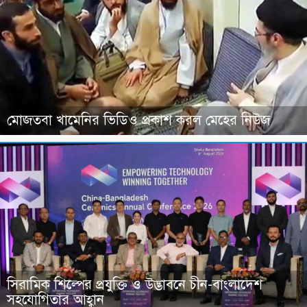
মোজতবা খামেনির ভিডিও প্রকাশ করল মেহের নিউজ
সিরামিক শিল্পের প্রযুক্তি ও উদ্ভাবনে চীন-বাংলাদেশ
সহযোগিতার আহ্বান