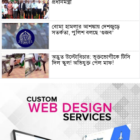
প্রধানমন্ত্রী
বোমা হামলার আশঙ্কায় দেশজুড়ে
সতর্কতা, পুলিশ বলছে ‘গুজব’
অদ্ভুত উল্টোবিচার: ভূক্তভোগীকে টিসি
দিল স্কুল! অভিযুক্ত পেল মাফ!
জুলাই স্মৃতি জাদুঘর পরিদর্শন করলেন
এনসিপি নেতারা
সৌদি আরব, তুরস্ক ও পাকিস্তানের মক্কা
চুক্তি স্বাক্ষর, কাগুজে চুক্তি সৌদিকে
নিরাপত্তা দেবে না- ইরান