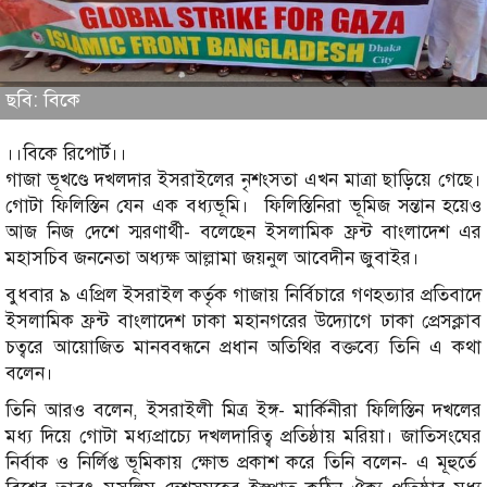
ছবি: বিকে
।।বিকে রিপোর্ট।।
গাজা ভূখণ্ডে দখলদার ইসরাইলের নৃশংসতা এখন মাত্রা ছাড়িয়ে গেছে।
গোটা ফিলিস্তিন যেন এক বধ্যভূমি। ফিলিস্তিনিরা ভূমিজ সন্তান হয়েও
আজ নিজ দেশে স্মরণার্থী- বলেছেন ইসলামিক ফ্রন্ট বাংলাদেশ এর
মহাসচিব জননেতা অধ্যক্ষ আল্লামা জয়নুল আবেদীন জুবাইর।
বুধবার ৯ এপ্রিল ইসরাইল কর্তৃক গাজায় নির্বিচারে গণহত্যার প্রতিবাদে
ইসলামিক ফ্রন্ট বাংলাদেশ ঢাকা মহানগরের উদ্যোগে ঢাকা প্রেসক্লাব
চত্বরে আয়োজিত মানববন্ধনে প্রধান অতিথির বক্তব্যে তিনি এ কথা
বলেন।
তিনি আরও বলেন, ইসরাইলী মিত্র ইঙ্গ- মার্কিনীরা ফিলিস্তিন দখলের
মধ্য দিয়ে গোটা মধ্যপ্রাচ্যে দখলদারিত্ব প্রতিষ্ঠায় মরিয়া। জাতিসংঘের
নির্বাক ও নির্লিপ্ত ভূমিকায় ক্ষোভ প্রকাশ করে তিনি বলেন- এ মূহুর্তে