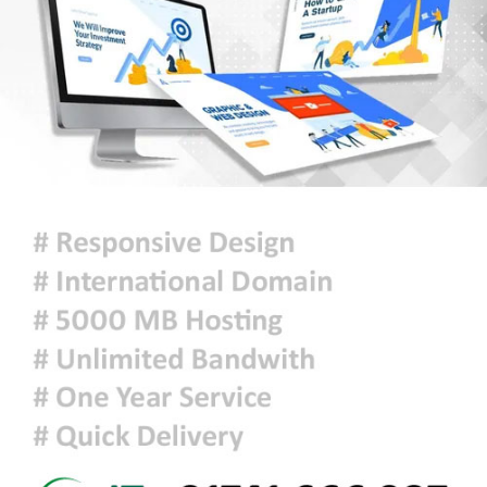
হরমুজ সংকট: বিশ্ববাজারে আরও বাড়ল
তেলের দাম
মুক্তিযুদ্ধ কোনো রাজনৈতিক দলের যুদ্ধ
ছিল না : ভারপ্রাপ্ত রাষ্ট্রপতি
ঢাকায় হালকা বৃষ্টি হতে পারে, দেশের
কোথাও কোথাও মাঝারি থেকে ভারী
বর্ষণের সম্ভাবনা
প্রধানমন্ত্রীকে বরণে প্রস্তুত চট্টগ্রাম,
নেতাকর্মীরা উজ্জীবিত