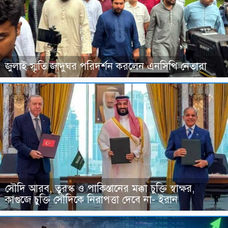
জুলাই স্মৃতি জাদুঘর পরিদর্শন করলেন এনসিপি নেতারা
সৌদি আরব, তুরস্ক ও পাকিস্তানের মক্কা চুক্তি স্বাক্ষর,
কাগুজে চুক্তি সৌদিকে নিরাপত্তা দেবে না- ইরান