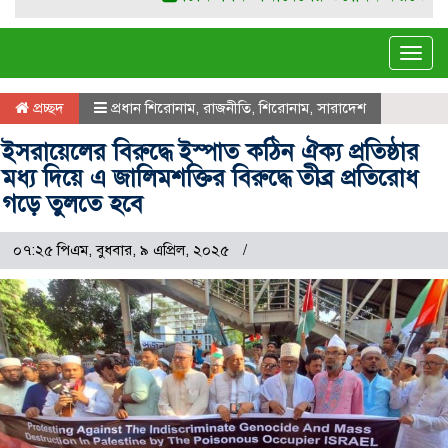
Tog
navi
প্রচ্ছদ
প্রধান শিরোনাম
,
রাজনীতি
,
শিরোনাম
,
সারাদেশ
ইসরায়েলের বিরুদ্ধে ইস্পাত কঠিন ঐক্য প্রতিষ্ঠার
মধ্য দিয়ে এ জালিমশক্তির বিরুদ্ধে তীব্র প্রতিরোধ
গড়ে তুলতে হবে
০৭:২৫ পিএম, বুধবার, ৯ এপ্রিল, ২০২৫