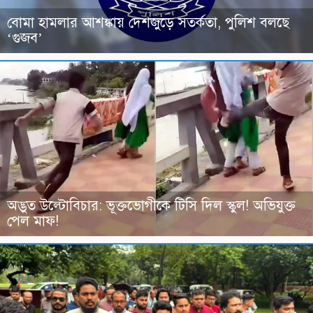
বোমা হামলার আশঙ্কায় দেশজুড়ে সতর্কতা, পুলিশ বলছে
‘গুজব’
অদ্ভুত উল্টোবিচার: ভূক্তভোগীকে টিসি দিল স্কুল! অভিযুক্ত
পেল মাফ!