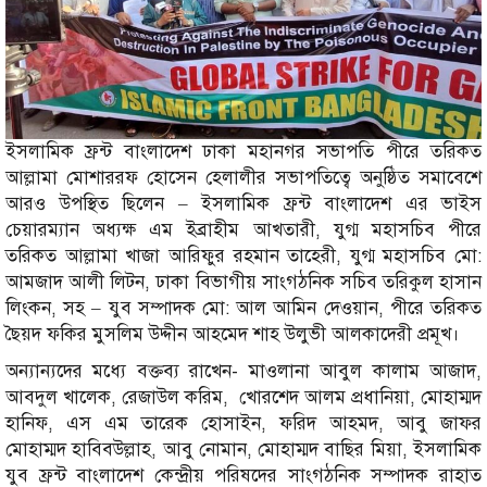
ইসলামিক ফ্রন্ট বাংলাদেশ ঢাকা মহানগর সভাপতি পীরে তরিকত
আল্লামা মোশাররফ হোসেন হেলালীর সভাপতিত্বে অনুষ্ঠিত সমাবেশে
আরও উপস্থিত ছিলেন – ইসলামিক ফ্রন্ট বাংলাদেশ এর ভাইস
চেয়ারম্যান অধ্যক্ষ এম ইব্রাহীম আখতারী, যুগ্ম মহাসচিব পীরে
তরিকত আল্লামা খাজা আরিফুর রহমান তাহেরী, যুগ্ম মহাসচিব মো:
আমজাদ আলী লিটন, ঢাকা বিভাগীয় সাংগঠনিক সচিব তরিকুল হাসান
লিংকন, সহ – যুব সম্পাদক মো: আল আমিন দেওয়ান, পীরে তরিকত
ছৈয়দ ফকির মুসলিম উদ্দীন আহমেদ শাহ উলুভী আলকাদেরী প্রমূখ।
অন্যান্যদের মধ্যে বক্তব্য রাখেন- মাওলানা আবুল কালাম আজাদ,
আবদুল খালেক, রেজাউল করিম, খোরশেদ আলম প্রধানিয়া, মোহাম্মদ
হানিফ, এস এম তারেক হোসাইন, ফরিদ আহমদ, আবু জাফর
মোহাম্মদ হাবিবউল্লাহ, আবু নোমান, মোহাম্মদ বাছির মিয়া, ইসলামিক
যুব ফ্রন্ট বাংলাদেশ কেন্দ্রীয় পরিষদের সাংগঠনিক সম্পাদক রাহাত