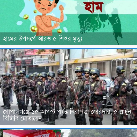
হামের উপসর্গে আরও ৫ শিশুর মৃত্যু
গোপালগঞ্জে ১৫ আগস্ট পর্যন্ত নিরাপত্তা জোরদার, ৫ প্লাটুন
বিজিবি মোতায়েন