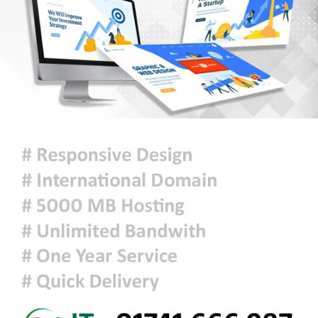
আরেকটি বিপ্লব আসন্ন, সেই বিপ্লবের জন্য
আমি দেশবাসীকে প্রস্তুতি নেওয়ার আহ্বান
জানাচ্ছি- ডা. শফিকুর রহমান
জুলাই গণঅভ্যুত্থান দিবসে রাজশাহীতে
স্মৃতিস্তম্ভে শ্রদ্ধাঞ্জলি
‘জুলাই গণঅভ্যুত্থান স্মৃতি জাদুঘর’
উদ্বোধন করলেন প্রধানমন্ত্রী
শ্রীলঙ্কায় ভয়াবহ বন্যা ও ভূমিধস: নিহত
৭, স্কুল বন্ধ ঘোষণা