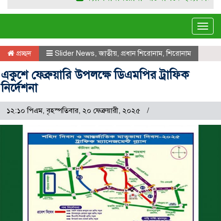
Tog
navi
প্রচ্ছদ
Slider News
,
জাতীয়
,
প্রধান শিরোনাম
,
শিরোনাম
একুশে ফেব্রুয়ারি উপলক্ষে ডিএমপির ট্রাফিক
নির্দেশনা
১২:১০ পিএম, বৃহস্পতিবার, ২০ ফেব্রুয়ারী, ২০২৫