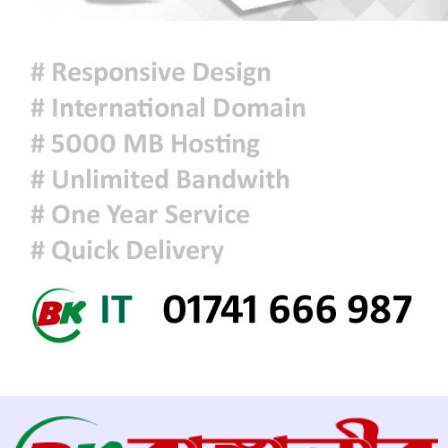
‘জুলাই গণঅভ্যুত্থান স্মৃতি জাদুঘর’
উদ্বোধন করলেন প্রধানমন্ত্রী
শ্রীলঙ্কায় ভয়াবহ বন্যা ও ভূমিধস: নিহত
৭, স্কুল বন্ধ ঘোষণা