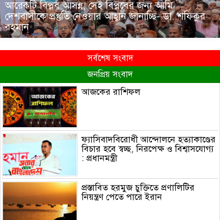
আরেকটি বিপ্লব আসন্ন, সেই বিপ্লবের জন্য আমি
দেশবাসীকে প্রস্তুতি নেওয়ার আহ্বান জানাচ্ছি- ডা. শফিকুর
রহমান
সর্বশেষ সংবাদ
জনপ্রিয় সংবাদ
আজকের রাশিফল
ফ্যাসিবাদবিরোধী আন্দোলনে হত্যাকাণ্ডের
বিচার হবে স্বচ্ছ, নিরপেক্ষ ও বিশ্বাসযোগ্য
: প্রধানমন্ত্রী
প্রস্তাবিত হরমুজ চুক্তিতে প্রণালিটির
নিয়ন্ত্রণ পেতে পারে ইরান