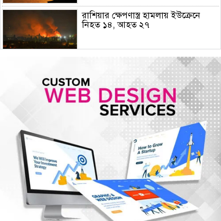
রাশিয়ার ক্ষেপণাস্ত্র হামলায় ইউক্রেনে
নিহত ১৪, আহত ২৭
হামের উপসর্গে আরও ৫ শিশুর মৃত্যু
গোপালগঞ্জে ১৫ আগস্ট পর্যন্ত নিরাপত্তা
জোরদার, ৫ প্লাটুন বিজিবি মোতায়েন
আরেকটি বিপ্লব আসন্ন, সেই বিপ্লবের জন্য
আমি দেশবাসীকে প্রস্তুতি নেওয়ার আহ্বান
জানাচ্ছি- ডা. শফিকুর রহমান
জুলাই গণঅভ্যুত্থান দিবসে রাজশাহীতে
স্মৃতিস্তম্ভে শ্রদ্ধাঞ্জলি