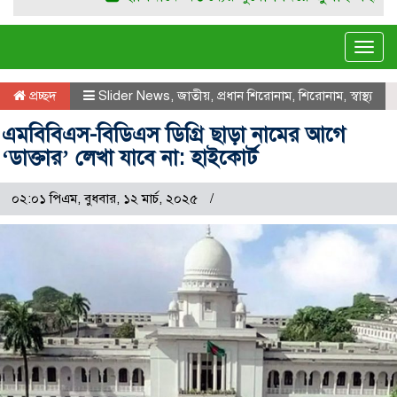
Tog
navi
প্রচ্ছদ
Slider News
,
জাতীয়
,
প্রধান শিরোনাম
,
শিরোনাম
,
স্বাস্থ্য
এমবিবিএস-বিডিএস ডিগ্রি ছাড়া নামের আগে
‘ডাক্তার’ লেখা যাবে না: হাইকোর্ট
০২:০১ পিএম, বুধবার, ১২ মার্চ, ২০২৫