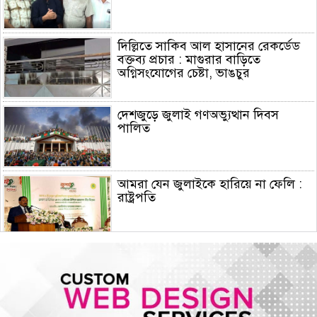
দিল্লিতে সাকিব আল হাসানের রেকর্ডেড
বক্তব্য প্রচার : মাগুরার বাড়িতে
অগ্নিসংযোগের চেষ্টা, ভাঙচুর
দেশজুড়ে জুলাই গণঅভ্যুত্থান দিবস
পালিত
আমরা যেন জুলাইকে হারিয়ে না ফেলি :
রাষ্ট্রপতি
ইরান যুদ্ধে মার্কিন ক্ষেপণাস্ত্র প্রতিরোধী
ব্যবস্থার মজুদ বিপজ্জনক মাত্রায় কমেছে