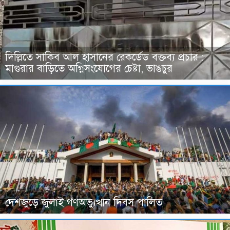
দিল্লিতে সাকিব আল হাসানের রেকর্ডেড বক্তব্য প্রচার :
মাগুরার বাড়িতে অগ্নিসংযোগের চেষ্টা, ভাঙচুর
দেশজুড়ে জুলাই গণঅভ্যুত্থান দিবস পালিত