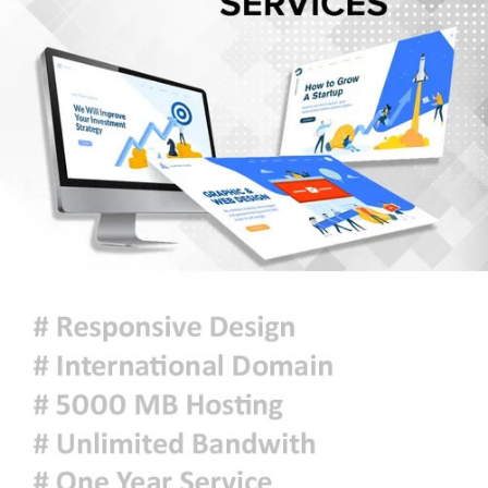
জুলাই শেষে শেয়ারবাজারে বিও হিসাব
কমেছে প্রায় ২৩ হাজার
৫ আগস্টের গণঅভ্যুত্থান ছিল এদেশের
জনগণের ঐক্যবদ্ধ প্রচেষ্টার ফসল: চিফ
হুইপ
দিল্লিতে গণমাধ্যমের সঙ্গে ক্ষমতাচ্যুত শেখ
হাসিনার আলাপচারিতা নিয়ে ঢাকার ক্ষুব্ধ
প্রতিক্রিয়া
আজকের রাশিফল
ফ্যাসিবাদবিরোধী আন্দোলনে হত্যাকাণ্ডের
বিচার হবে স্বচ্ছ, নিরপেক্ষ ও বিশ্বাসযোগ্য
: প্রধানমন্ত্রী