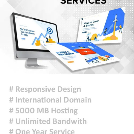
হরমুজ সংকট: বিশ্ববাজারে আরও বাড়ল
তেলের দাম
মুক্তিযুদ্ধ কোনো রাজনৈতিক দলের যুদ্ধ
ছিল না : ভারপ্রাপ্ত রাষ্ট্রপতি
ঢাকায় হালকা বৃষ্টি হতে পারে, দেশের
কোথাও কোথাও মাঝারি থেকে ভারী
বর্ষণের সম্ভাবনা
প্রধানমন্ত্রীকে বরণে প্রস্তুত চট্টগ্রাম,
নেতাকর্মীরা উজ্জীবিত
দিল্লির সংবাদ সম্মেলনে শেখ হাসিনার
ভার্চ্যুয়াল বক্তব্যে ভারতের সমর্থন নেই:
জয়সওয়াল