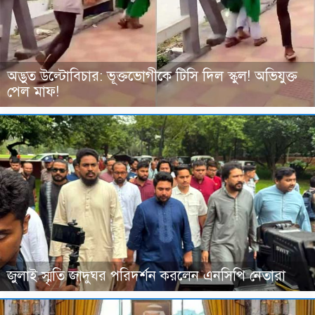
অদ্ভুত উল্টোবিচার: ভূক্তভোগীকে টিসি দিল স্কুল! অভিযুক্ত
পেল মাফ!
জুলাই স্মৃতি জাদুঘর পরিদর্শন করলেন এনসিপি নেতারা