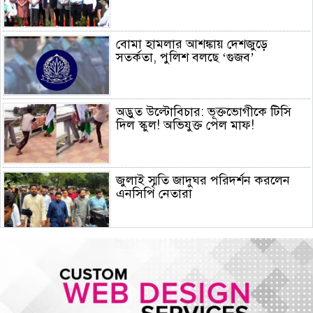
বোমা হামলার আশঙ্কায় দেশজুড়ে
সতর্কতা, পুলিশ বলছে ‘গুজব’
অদ্ভুত উল্টোবিচার: ভূক্তভোগীকে টিসি
দিল স্কুল! অভিযুক্ত পেল মাফ!
জুলাই স্মৃতি জাদুঘর পরিদর্শন করলেন
এনসিপি নেতারা
সৌদি আরব, তুরস্ক ও পাকিস্তানের মক্কা
চুক্তি স্বাক্ষর, কাগুজে চুক্তি সৌদিকে
নিরাপত্তা দেবে না- ইরান