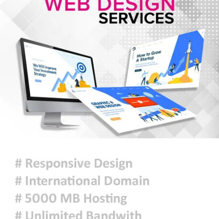
জুলাই শেষে শেয়ারবাজারে বিও হিসাব
কমেছে প্রায় ২৩ হাজার
৫ আগস্টের গণঅভ্যুত্থান ছিল এদেশের
জনগণের ঐক্যবদ্ধ প্রচেষ্টার ফসল: চিফ
হুইপ
দিল্লিতে গণমাধ্যমের সঙ্গে ক্ষমতাচ্যুত শেখ
হাসিনার আলাপচারিতা নিয়ে ঢাকার ক্ষুব্ধ
প্রতিক্রিয়া
আজকের রাশিফল
ফ্যাসিবাদবিরোধী আন্দোলনে হত্যাকাণ্ডের