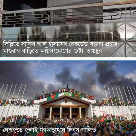
দিল্লিতে সাকিব আল হাসানের রেকর্ডেড বক্তব্য প্রচার :
মাগুরার বাড়িতে অগ্নিসংযোগের চেষ্টা, ভাঙচুর
দেশজুড়ে জুলাই গণঅভ্যুত্থান দিবস পালিত