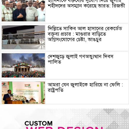
হাসিনাকে বক্তব্যের সুযোগ দিয়ে জুলাই
শহীদদের অসম্মান করেছে ভারত: রিজভী
দিল্লিতে সাকিব আল হাসানের রেকর্ডেড
বক্তব্য প্রচার : মাগুরার বাড়িতে
অগ্নিসংযোগের চেষ্টা, ভাঙচুর
দেশজুড়ে জুলাই গণঅভ্যুত্থান দিবস
পালিত
আমরা যেন জুলাইকে হারিয়ে না ফেলি :
রাষ্ট্রপতি
ইরান যুদ্ধে মার্কিন ক্ষেপণাস্ত্র প্রতিরোধী
ব্যবস্থার মজুদ বিপজ্জনক মাত্রায় কমেছে