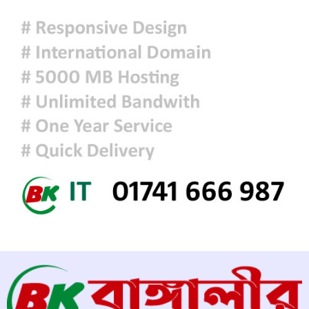
দেশ ও মানুষের কল্যাণে দায়িত্বশীলতার
সঙ্গে কাজ করতে ইউএনওদের প্রতি আহ্বান
প্রধানমন্ত্রীর
ঢাকার আকাশ আংশিক মেঘলা থাকতে
পারে