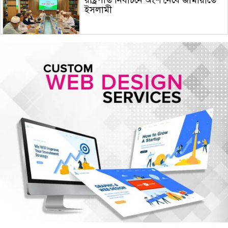
ইসলামী
মহেশখালীর মাতারবাড়িতে পৌঁছেছেন
প্রধানমন্ত্রী
রাজধানীতে সড়ক দূর্ঘটনা- বাইক আরোহী
নিহত
মোজতবা খামেনির ভিডিও প্রকাশ করল
মেহের নিউজ
সিরামিক শিল্পের প্রযুক্তি ও উদ্ভাবনে চীন-
বাংলাদেশ সহযোগিতার আহ্বান