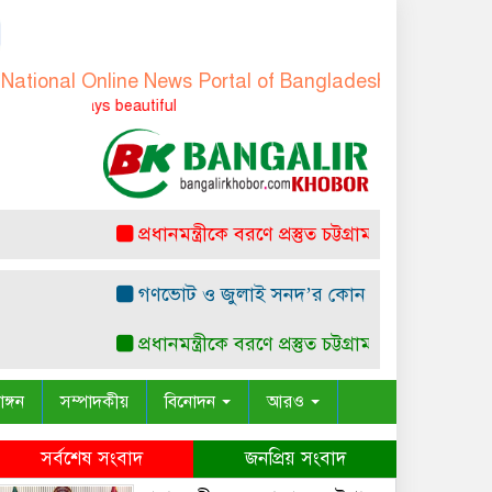
l Online News Portal of Bangladesh
-
বাংলাদেশের জাতীয় 
Truth is always 
প্রধানমন্ত্রীকে বরণে প্রস্তুত চট্টগ্রাম, নেতাকর্মীরা উজ্জীবি
গণভোট ও জুলাই সনদ’র কোন সাংবিধানিক ও আইনগত ভি
প্রধানমন্ত্রীকে বরণে প্রস্তুত চট্টগ্রাম, নেতাকর্মীরা উজ্জীবি
াঙ্গন
সম্পাদকীয়
বিনোদন
আরও
সর্বশেষ সংবাদ
জনপ্রিয় সংবাদ