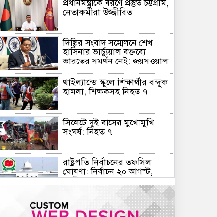
প্রধানমন্ত্রীকে বরণে প্রস্তুত চট্টগ্রাম,
নেতাকর্মীরা উজ্জীবিত
দিল্লির সংবাদ সম্মেলনে শেখ
হাসিনার ভার্চ্যুয়াল বক্তব্যে
ভারতের সমর্থন নেই: জয়সওয়াল
থাইল্যান্ডে স্কুলে শিক্ষার্থীর বন্দুক
হামলা, শিক্ষকসহ নিহত ৭
সিলেটে দুই বাসের মুখোমুখি
সংঘর্ষ: নিহত ৭
রাষ্ট্রপতি নির্বাচনের তফসিল
ঘোষণা: নির্বাচন ২০ আগস্ট,
ভোটার ৩৪৯ জন
স্বায়ত্তশাসিত প্রতিষ্ঠান হচ্ছে
বিটিভি-বাংলাদেশ বেতার