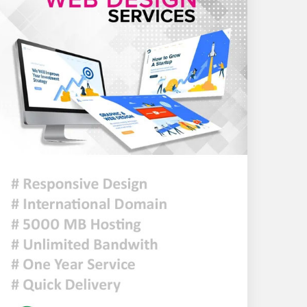
৯ সেপ্টেম্বর থেকে লং মার্চ-
রেলযাত্রার কর্মসূচি, ১৪ নভেম্বরে
ঢাকায় মহাসমাবেশ
হরমুজে নতুন নৌপথে ওমানের
সঙ্গে সমঝোতায় ইরান
জরুরি জ্বালানি সরবরাহ নিশ্চিতে
৮ কার্গো এলএনজি ও ৫ হাজার
টন এলপিজি কেনার নীতিগত
অনুমোদন
নদী দূষণ রোধে সমন্বিত পদক্ষেপ
গ্রহণে অবহেলার কোনো সুযোগ
নেই : প্রধানমন্ত্রী