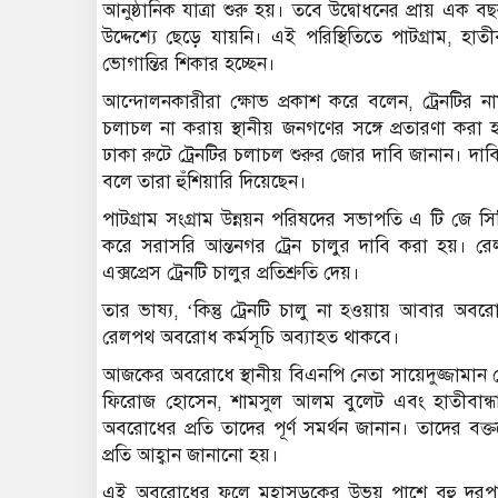
আনুষ্ঠানিক যাত্রা শুরু হয়। তবে উদ্বোধনের প্রায় এক 
উদ্দেশ্যে ছেড়ে যায়নি। এই পরিস্থিতিতে পাটগ্রাম, 
ভোগান্তির শিকার হচ্ছেন।
আন্দোলনকারীরা ক্ষোভ প্রকাশ করে বলেন, ট্রেনটির নাম
চলাচল না করায় স্থানীয় জনগণের সঙ্গে প্রতারণা করা 
ঢাকা রুটে ট্রেনটির চলাচল শুরুর জোর দাবি জানান। দাবি
বলে তারা হুঁশিয়ারি দিয়েছেন।
পাটগ্রাম সংগ্রাম উন্নয়ন পরিষদের সভাপতি এ টি জ
করে সরাসরি আন্তনগর ট্রেন চালুর দাবি করা হয়। রেলওয
এক্সপ্রেস ট্রেনটি চালুর প্রতিশ্রুতি দেয়।
তার ভাষ্য, ‘কিন্তু ট্রেনটি চালু না হওয়ায় আবার অব
রেলপথ অবরোধ কর্মসূচি অব্যাহত থাকবে।
আজকের অবরোধে স্থানীয় বিএনপি নেতা সায়েদুজ্জামান 
ফিরোজ হোসেন, শামসুল আলম বুলেট এবং হাতীবান্ধা 
অবরোধের প্রতি তাদের পূর্ণ সমর্থন জানান। তাদের বক্ত
প্রতি আহ্বান জানানো হয়।
এই অবরোধের ফলে মহাসড়কের উভয় পাশে বহু দূরপাল্