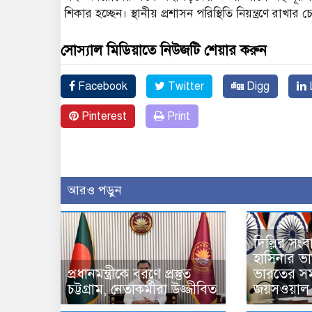
শিকার হচ্ছেন। স্থানীয় প্রশাসন পরিস্থিতি নিয়ন্ত্রণে র
সোস্যাল মিডিয়াতে নিউজটি শেয়ার করুন
Facebook
Twitter
Digg
L
Pinterest
Print
আরও পড়ুন
দিল্লির সং
হাসিনার ভার্চ
প্রধানমন্ত্রীকে বরণে প্রস্তুত
ভারতের সম
চট্টগ্রাম, নেতাকর্মীরা উজ্জীবিত
জয়সওয়াল