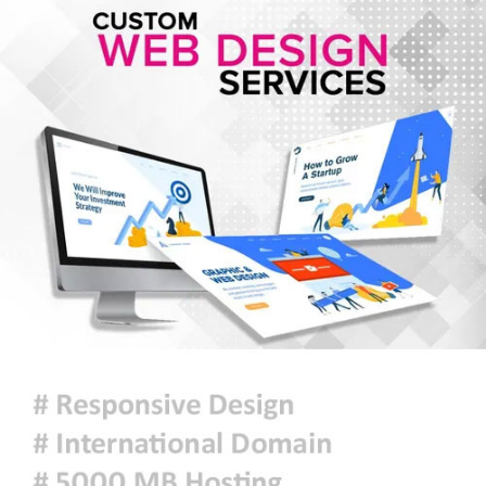
প্রধানমন্ত্রী
বোমা হামলার আশঙ্কায় দেশজুড়ে
সতর্কতা, পুলিশ বলছে ‘গুজব’
অদ্ভুত উল্টোবিচার: ভূক্তভোগীকে টিসি
দিল স্কুল! অভিযুক্ত পেল মাফ!
জুলাই স্মৃতি জাদুঘর পরিদর্শন করলেন
এনসিপি নেতারা
সৌদি আরব, তুরস্ক ও পাকিস্তানের মক্কা
চুক্তি স্বাক্ষর, কাগুজে চুক্তি সৌদিকে
নিরাপত্তা দেবে না- ইরান