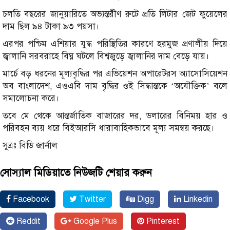
চলতি বছরের জানুয়ারিতে অভ্যন্তরীণ রুটে প্রতি লিটার জেট ফুয়েলের
দাম ছিল ৯৪ টাকা ৯৩ পয়সা।
এরপর পশ্চিম এশিয়ার যুদ্ধ পরিস্থিতির কারণে হরমুজ প্রণালীয় দিয়ে
জ্বালানি সরবরাহে বিঘ্ন ঘটলে বিশ্বজুড়ে জ্বালানির দাম বেড়ে যায়।
মার্চে বড় ধরনের মূল্যবৃদ্ধির পর এভিয়েশন অপারেটরস অ্যাসোসিয়েশন
অব বাংলাদেশ, এওএবি দাম বৃদ্ধির ওই সিদ্ধান্তকে ‘অযৌক্তিক’ বলে
সমালোচনা করে।
তবে মে থেকে আন্তর্জাতিক বাজারের দর, ডলারের বিনিময় হার ও
পরিবহন ব্যয় ধরে বিইআরসি ধারাবাহিকভাবে মূল্য সমন্বয় করছে।
সুত্রঃ বিডি জার্নাল
সোস্যাল মিডিয়াতে নিউজটি শেয়ার করুন
Facebook
Twitter
Digg
Linkedin
Reddit
Google Plus
Pinterest