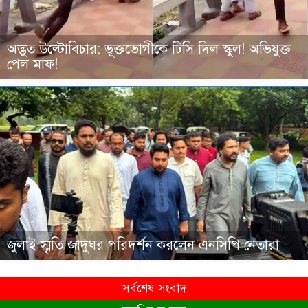
অদ্ভুত উল্টোবিচার: ভূক্তভোগীকে টিসি দিল স্কুল! অভিযুক্ত
পেল মাফ!
জুলাই স্মৃতি জাদুঘর পরিদর্শন করলেন এনসিপি নেতারা
সর্বশেষ সংবাদ