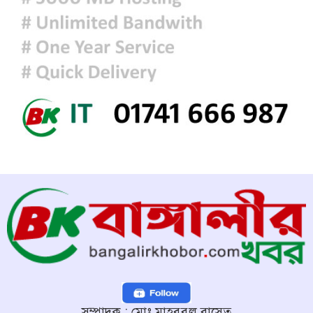
হরমুজ সংকট: বিশ্ববাজারে আরও বাড়ল
তেলের দাম
সম্পাদক : মোঃ মাহবুবুল বাসেত