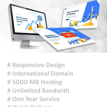
আমরা যেন জুলাইকে হারিয়ে না ফেলি :
রাষ্ট্রপতি
ইরান যুদ্ধে মার্কিন ক্ষেপণাস্ত্র প্রতিরোধী
ব্যবস্থার মজুদ বিপজ্জনক মাত্রায় কমেছে
জুলাই শেষে শেয়ারবাজারে বিও হিসাব
কমেছে প্রায় ২৩ হাজার
৫ আগস্টের গণঅভ্যুত্থান ছিল এদেশের
জনগণের ঐক্যবদ্ধ প্রচেষ্টার ফসল: চিফ
হুইপ