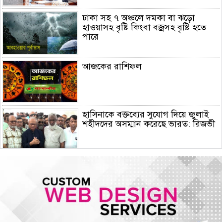
ঢাকা সহ ৭ অঞ্চলে দমকা বা ঝড়ো
হাওয়াসহ বৃষ্টি কিংবা বজ্রসহ বৃষ্টি হতে
পারে
আজকের রাশিফল
হাসিনাকে বক্তব্যের সুযোগ দিয়ে জুলাই
শহীদদের অসম্মান করেছে ভারত: রিজভী
দিল্লিতে সাকিব আল হাসানের রেকর্ডেড
বক্তব্য প্রচার : মাগুরার বাড়িতে
অগ্নিসংযোগের চেষ্টা, ভাঙচুর
দেশজুড়ে জুলাই গণঅভ্যুত্থান দিবস
পালিত