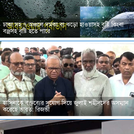
ঢাকা সহ ৭ অঞ্চলে দমকা বা ঝড়ো হাওয়াসহ বৃষ্টি কিংবা
বজ্রসহ বৃষ্টি হতে পারে
হাসিনাকে বক্তব্যের সুযোগ দিয়ে জুলাই শহীদদের অসম্মান
করেছে ভারত: রিজভী