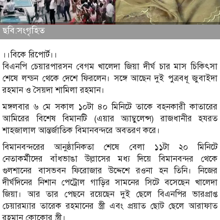
ছবি:সংগৃহিত
।।বিকে রিপোর্ট।।
বিএনপি চেয়ারপারসন বেগম খালেদা জিয়া দীর্ঘ চার মাস চিকিৎসা
শেষে লন্ডন থেকে দেশে ফিরলেন। সঙ্গে আছেন দুই পুত্রবধূ জুবাইদা
রহমান ও সৈয়দা শামিলা রহমান।
মঙ্গলবার ৬ মে সকাল ১০টা ৪০ মিনিটে তাকে বহনকারী কাতারের
আমিরের বিশেষ বিমানটি (এয়ার অ্যাম্বুলেন্স) রাজধানীর হযরত
শাহজালাল আন্তর্জাতিক বিমানবন্দরে অবতরণ করে।
বিমানবন্দরের আনুষ্ঠানিকতা শেষে বেলা ১১টা ২০ মিনিটে
নেতাকর্মীদের বাঁধভাঙা উল্লাসের মধ্য দিয়ে বিমানবন্দর থেকে
গুলশানের বাসভবন ফিরোজার উদ্দেশে রওনা হন তিনি। নিজের
দীর্ঘদিনের নিশান পেট্রোল গাড়ির সামনের সিটে বসেছেন খালেদা
জিয়া। আর তার পেছনে রয়েছেন দুই ছেলে বিএনপির ভারপ্রাপ্ত
চেয়ারম্যার তারেক রহমানের স্ত্রী এবং প্রয়াত ছোট ছেলে আরাফাত
রহমান কোকোর স্ত্রী।