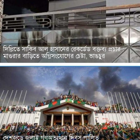
দিল্লিতে সাকিব আল হাসানের রেকর্ডেড বক্তব্য প্রচার :
মাগুরার বাড়িতে অগ্নিসংযোগের চেষ্টা, ভাঙচুর
দেশজুড়ে জুলাই গণঅভ্যুত্থান দিবস পালিত