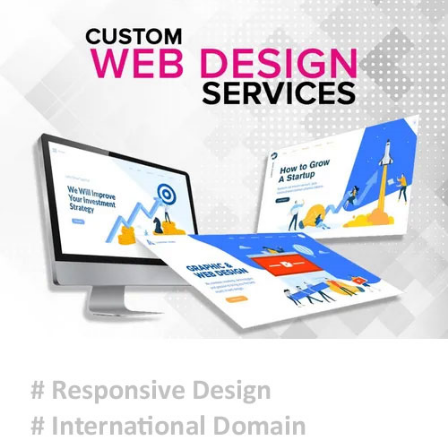
এনসিপি নেতারা
সৌদি আরব, তুরস্ক ও পাকিস্তানের মক্কা
চুক্তি স্বাক্ষর, কাগুজে চুক্তি সৌদিকে
নিরাপত্তা দেবে না- ইরান
হরমুজ সংকট: বিশ্ববাজারে আরও বাড়ল
তেলের দাম
মুক্তিযুদ্ধ কোনো রাজনৈতিক দলের যুদ্ধ
ছিল না : ভারপ্রাপ্ত রাষ্ট্রপতি
ঢাকায় হালকা বৃষ্টি হতে পারে, দেশের
কোথাও কোথাও মাঝারি থেকে ভারী
বর্ষণের সম্ভাবনা