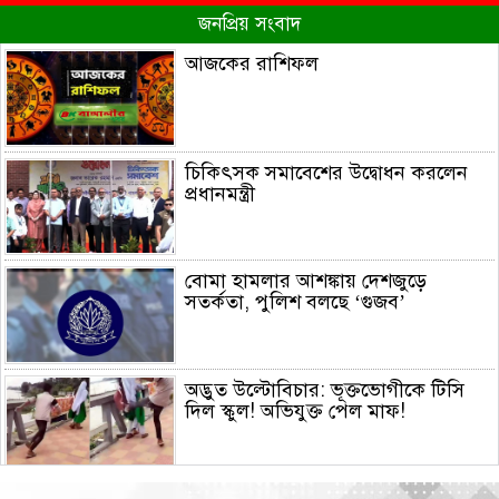
জনপ্রিয় সংবাদ
আজকের রাশিফল
চিকিৎসক সমাবেশের উদ্বোধন করলেন
প্রধানমন্ত্রী
বোমা হামলার আশঙ্কায় দেশজুড়ে
সতর্কতা, পুলিশ বলছে ‘গুজব’
অদ্ভুত উল্টোবিচার: ভূক্তভোগীকে টিসি
দিল স্কুল! অভিযুক্ত পেল মাফ!
জুলাই স্মৃতি জাদুঘর পরিদর্শন করলেন