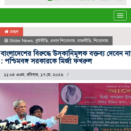
Tog
navi
প্রচ্ছদ
Slider News
,
কুটনীতি
,
প্রধান শিরোনাম
,
রাজনীতি
,
শিরোনাম
বাংলাদেশের বিরুদ্ধে উসকানিমূলক বক্তব্য দেবেন না
: পশ্চিমবঙ্গ সরকারকে মির্জা ফখরুল
১১:০৪ এএম, রবিবার, ১৭ মে, ২০২৬