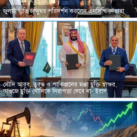
জুলাই স্মৃতি জাদুঘর পরিদর্শন করলেন এনসিপি নেতারা
সৌদি আরব, তুরস্ক ও পাকিস্তানের মক্কা চুক্তি স্বাক্ষর,
কাগুজে চুক্তি সৌদিকে নিরাপত্তা দেবে না- ইরান