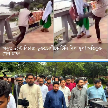
অদ্ভুত উল্টোবিচার: ভূক্তভোগীকে টিসি দিল স্কুল! অভিযুক্ত
পেল মাফ!