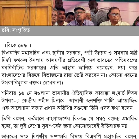
ছবি: সংগৃহিত
।।বিকে ডেস্ক।।
বিএনপির মহাসচিব এবং স্থানীয় সরকার, পল্লী উন্নয়ন ও সমবায় মন্ত্রী
মির্জা ফখরুল ইসলাম আলমগীর প্রতিবেশী দেশ ভারতের পশ্চিমবঙ্গের
নবনির্বাচিত সরকারের প্রতি আহ্বান জানিয়ে বলেছেন, দয়া করে
বাংলাদেশের বিরুদ্ধে বিভাজনের রাস্তা তৈরি করবেন না। কোনো ধরনের
উসকানিমূলক বক্তব্য দেবেন না।
শনিবার ১৬ মে মওলানা ভাসানীর ঐতিহাসিক ফারাক্কা লংমার্চ দিবস
উপলক্ষ্যে কেন্দ্রীয় শহীদ মিনারে ‘ভাসানী জনশক্তি পার্টি’ আয়োজিত
এক আলোচনা সভায় প্রধান অতিথির বক্তব্যে তিনি এসব কথা বলেন।
তিনি বলেন, বর্তমানে বাংলাদেশের বিরুদ্ধে যে সমস্ত বক্তব্য প্রচারিত
হচ্ছে, তা দুই দেশের সুসম্পর্কের জন্য কোনোভাবেই ইতিবাচক নয়।
ভারতের সঙ্গে দ্বিপক্ষীয় সম্পর্কের বিষয়ে বিএনপি মহাসচিব বলেন,