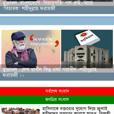
মুক্তাঙ্গন :বাংলাদেশে ‘বিচারপতি’ পদ নেই,-আছে
‘বিচারক’ শহীদুল্লাহ ফরায়জী
মুক্তাঙ্গন : দেশ স্বাধীন কিন্তু প্রজা পরাধীন -শহীদুল্লাহ
ফরায়জী ।।
সর্বশেষ সংবাদ
জনপ্রিয় সংবাদ
হাসিনাকে বক্তব্যের সুযোগ দিয়ে জুলাই
শহীদদের অসম্মান করেছে ভারত: রিজভী