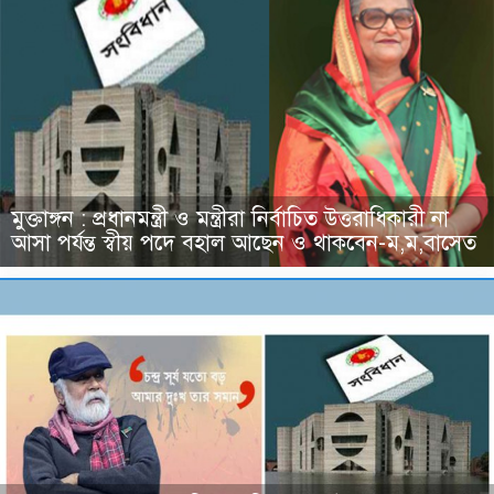
মুক্তাঙ্গন : প্রধানমন্ত্রী ও মন্ত্রীরা নির্বাচিত উত্তরাধিকারী না
আসা পর্যন্ত স্বীয় পদে বহাল আছেন ও থাকবেন-ম,ম,বাসেত