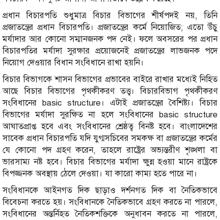
প্রধান বিচারপতি শুধুমাত্র বিচার বিভাগের শীর্ষপদই নয়, তিনি
প্রজাতন্ত্রের প্রধান বিচারপতি। প্রজাতন্ত্রের কর্মে নিয়োজিত; এতো উঁচু
মর্যাদার আর কোনো সম্মানজনক পদ নেই। ফলে অবসরের পর প্রধান
বিচারপতির মর্যাদা সুরক্ষার প্রয়োজনেই প্রজাতন্ত্রের লাভজনক পদে
নিয়োগ দেওয়ার বিধান সংবিধানে রাখা হয়নি।
বিচার বিভাগকে শাসন বিভাগের প্রভাবের বাইরে রাখার মধ্যেই নিহিত
আছে বিচার বিভাগের পৃথকীকরণ তত্ত্ব। বিচারবিভাগ পৃথকীকরণ
সংবিধানের basic structure। এটাই প্রজাতন্ত্রের বৈশিষ্ট্য। বিচার
বিভাগের মর্যাদা সুরক্ষিত না হলে সংবিধানের basic structure
আঘাতপ্রাপ্ত হবে এবং সংবিধানের শ্রেষ্ঠত্ব বিনষ্ট হবে। বাংলাদেশের
সাবেক প্রধান বিচারপতি যদি যুগ্মসচিবের সমকক্ষ বা প্রজাতন্ত্রের কর্মের
যে কোনো পদ গ্রহণ করেন, তাহলে রাষ্ট্রের অভ্যন্তরীণ শৃঙ্খলা বা
ভারসাম্য নষ্ট হবে। বিচার বিভাগের মর্যাদা ক্ষুন্ন হওয়া মানে রাষ্ট্রকে
বিপজ্জনক অবস্থায় ঠেলে দেওয়া। যা কারো কাম্য হতে পারে না।
সংবিধানকে আইনগত দিক ছাড়াও দর্শনগত দিক বা নৈতিকভাবে
বিবেচনা করতে হয়। সংবিধানকে নৈতিকভাবে গ্রহণ করতে না পারলে,
সংবিধানের অন্তর্নিহত নৈতিকশক্তিকে অনুধাবন করতে না পারলে,