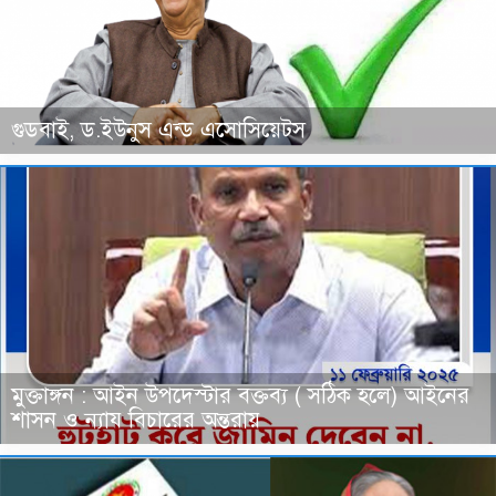
গুডবাই, ড.ইউনুস এন্ড এসোসিয়েটস
মুক্তাঙ্গন : আইন উপদেস্টার বক্তব্য ( সঠিক হলে) আইনের
শাসন ও ন্যায বিচারের অন্তরায়