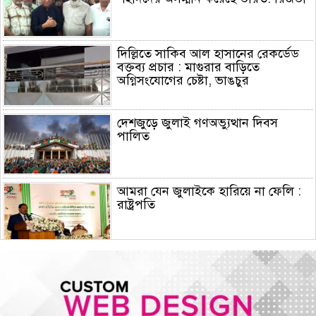
দিল্লিতে সাকিব আল হাসানের রেকর্ডেড
বক্তব্য প্রচার : মাগুরার বাড়িতে
অগ্নিসংযোগের চেষ্টা, ভাঙচুর
দেশজুড়ে জুলাই গণঅভ্যুত্থান দিবস
পালিত
আমরা যেন জুলাইকে হারিয়ে না ফেলি :
রাষ্ট্রপতি
ইরান যুদ্ধে মার্কিন ক্ষেপণাস্ত্র প্রতিরোধী
ব্যবস্থার মজুদ বিপজ্জনক মাত্রায় কমেছে