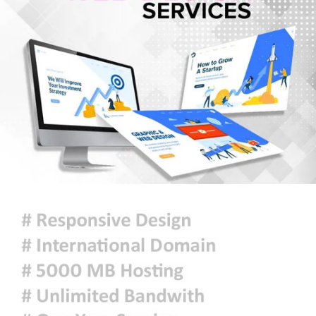
জুলাই শেষে শেয়ারবাজারে বিও হিসাব
কমেছে প্রায় ২৩ হাজার
৫ আগস্টের গণঅভ্যুত্থান ছিল এদেশের
জনগণের ঐক্যবদ্ধ প্রচেষ্টার ফসল: চিফ
হুইপ
দিল্লিতে গণমাধ্যমের সঙ্গে ক্ষমতাচ্যুত শেখ
হাসিনার আলাপচারিতা নিয়ে ঢাকার ক্ষুব্ধ
প্রতিক্রিয়া
আজকের রাশিফল
ফ্যাসিবাদবিরোধী আন্দোলনে হত্যাকাণ্ডের
বিচার হবে স্বচ্ছ, নিরপেক্ষ ও বিশ্বাসযোগ্য
: প্রধানমন্ত্রী