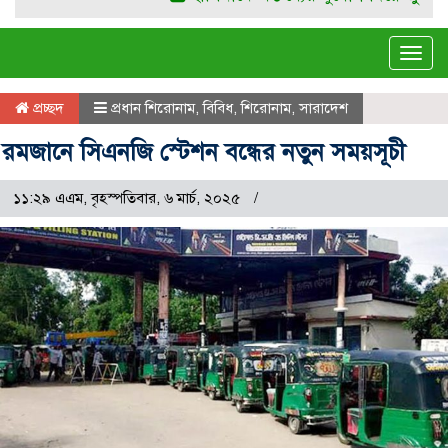
Tog
navi
প্রচ্ছদ
প্রধান শিরোনাম
,
বিবিধ
,
শিরোনাম
,
সারাদেশ
রমজানে সিএনজি স্টেশন বন্ধের নতুন সময়সূচী
১১:২৯ এএম, বৃহস্পতিবার, ৬ মার্চ, ২০২৫