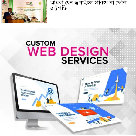
আমরা যেন জুলাইকে হারিয়ে না ফেলি :
রাষ্ট্রপতি
ইরান যুদ্ধে মার্কিন ক্ষেপণাস্ত্র প্রতিরোধী
ব্যবস্থার মজুদ বিপজ্জনক মাত্রায় কমেছে
জুলাই শেষে শেয়ারবাজারে বিও হিসাব
কমেছে প্রায় ২৩ হাজার
৫ আগস্টের গণঅভ্যুত্থান ছিল এদেশের
জনগণের ঐক্যবদ্ধ প্রচেষ্টার ফসল: চিফ
হুইপ
দিল্লিতে গণমাধ্যমের সঙ্গে ক্ষমতাচ্যুত শেখ
হাসিনার আলাপচারিতা নিয়ে ঢাকার ক্ষুব্ধ
প্রতিক্রিয়া