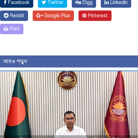
Facebook
Twitter
Digg
Linkedin
Reddit
Google Plus
Pinterest
Print
আরও পড়ুন