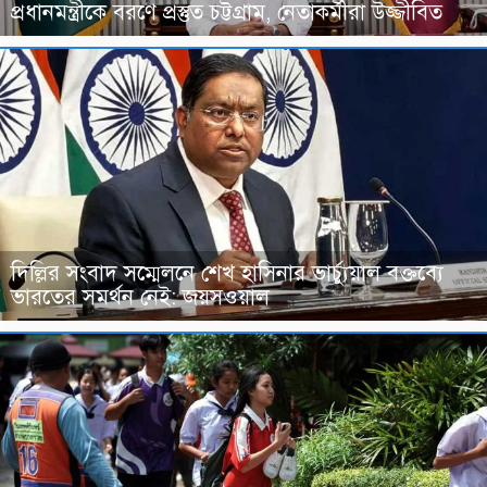
প্রধানমন্ত্রীকে বরণে প্রস্তুত চট্টগ্রাম, নেতাকর্মীরা উজ্জীবিত
দিল্লির সংবাদ সম্মেলনে শেখ হাসিনার ভার্চ্যুয়াল বক্তব্যে
ভারতের সমর্থন নেই: জয়সওয়াল