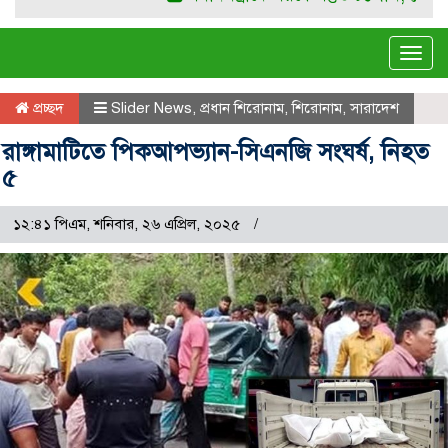
Tog
navi
প্রচ্ছদ
Slider News
,
প্রধান শিরোনাম
,
শিরোনাম
,
সারাদেশ
রাঙ্গামাটিতে পিকআপভ্যান-সিএনজি সংঘর্ষ, নিহত
৫
১২:৪১ পিএম, শনিবার, ২৬ এপ্রিল, ২০২৫