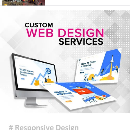
রাষ্ট্রপতি নির্বাচনের তফসিল ঘোষণা:
নির্বাচন ২০ আগস্ট, ভোটার ৩৪৯ জন
স্বায়ত্তশাসিত প্রতিষ্ঠান হচ্ছে বিটিভি-
বাংলাদেশ বেতার
৯ সেপ্টেম্বর থেকে লং মার্চ-রেলযাত্রার
কর্মসূচি, ১৪ নভেম্বরে ঢাকায় মহাসমাবেশ
হরমুজে নতুন নৌপথে ওমানের সঙ্গে
সমঝোতায় ইরান
জরুরি জ্বালানি সরবরাহ নিশ্চিতে ৮ কার্গো