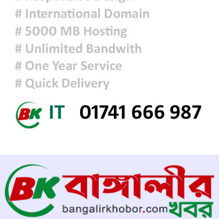
এলএনজি ও ৫ হাজার টন এলপিজি
কেনার নীতিগত অনুমোদন
নদী দূষণ রোধে সমন্বিত পদক্ষেপ গ্রহণে
অবহেলার কোনো সুযোগ নেই : প্রধানমন্ত্রী