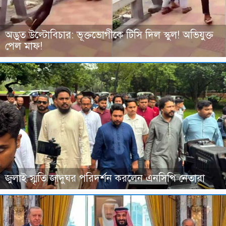
অদ্ভুত উল্টোবিচার: ভূক্তভোগীকে টিসি দিল স্কুল! অভিযুক্ত
পেল মাফ!
জুলাই স্মৃতি জাদুঘর পরিদর্শন করলেন এনসিপি নেতারা