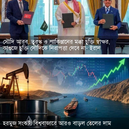
সৌদি আরব, তুরস্ক ও পাকিস্তানের মক্কা চুক্তি স্বাক্ষর,
কাগুজে চুক্তি সৌদিকে নিরাপত্তা দেবে না- ইরান
হরমুজ সংকট: বিশ্ববাজারে আরও বাড়ল তেলের দাম