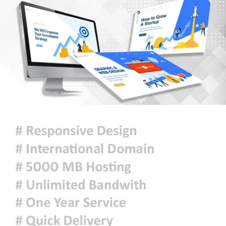
মুক্তিযুদ্ধ কোনো রাজনৈতিক দলের যুদ্ধ
ছিল না : ভারপ্রাপ্ত রাষ্ট্রপতি
ঢাকায় হালকা বৃষ্টি হতে পারে, দেশের
কোথাও কোথাও মাঝারি থেকে ভারী
বর্ষণের সম্ভাবনা
প্রধানমন্ত্রীকে বরণে প্রস্তুত চট্টগ্রাম,
নেতাকর্মীরা উজ্জীবিত
দিল্লির সংবাদ সম্মেলনে শেখ হাসিনার
ভার্চ্যুয়াল বক্তব্যে ভারতের সমর্থন নেই:
জয়সওয়াল