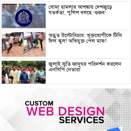
বোমা হামলার আশঙ্কায় দেশজুড়ে
সতর্কতা, পুলিশ বলছে ‘গুজব’
অদ্ভুত উল্টোবিচার: ভূক্তভোগীকে টিসি
দিল স্কুল! অভিযুক্ত পেল মাফ!
জুলাই স্মৃতি জাদুঘর পরিদর্শন করলেন
এনসিপি নেতারা
সৌদি আরব, তুরস্ক ও পাকিস্তানের মক্কা
চুক্তি স্বাক্ষর, কাগুজে চুক্তি সৌদিকে
নিরাপত্তা দেবে না- ইরান
হরমুজ সংকট: বিশ্ববাজারে আরও বাড়ল
তেলের দাম