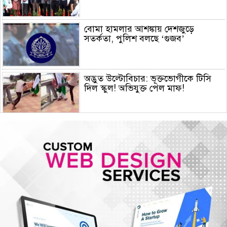
বোমা হামলার আশঙ্কায় দেশজুড়ে
সতর্কতা, পুলিশ বলছে ‘গুজব’
অদ্ভুত উল্টোবিচার: ভূক্তভোগীকে টিসি
দিল স্কুল! অভিযুক্ত পেল মাফ!
জুলাই স্মৃতি জাদুঘর পরিদর্শন করলেন
এনসিপি নেতারা
সৌদি আরব, তুরস্ক ও পাকিস্তানের মক্কা
চুক্তি স্বাক্ষর, কাগুজে চুক্তি সৌদিকে
নিরাপত্তা দেবে না- ইরান
হরমুজ সংকট: বিশ্ববাজারে আরও বাড়ল