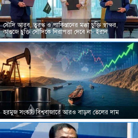
সৌদি আরব, তুরস্ক ও পাকিস্তানের মক্কা চুক্তি স্বাক্ষর,
কাগুজে চুক্তি সৌদিকে নিরাপত্তা দেবে না- ইরান
হরমুজ সংকট: বিশ্ববাজারে আরও বাড়ল তেলের দাম