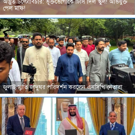
অদ্ভুত উল্টোবিচার: ভূক্তভোগীকে টিসি দিল স্কুল! অভিযুক্ত
পেল মাফ!
জুলাই স্মৃতি জাদুঘর পরিদর্শন করলেন এনসিপি নেতারা