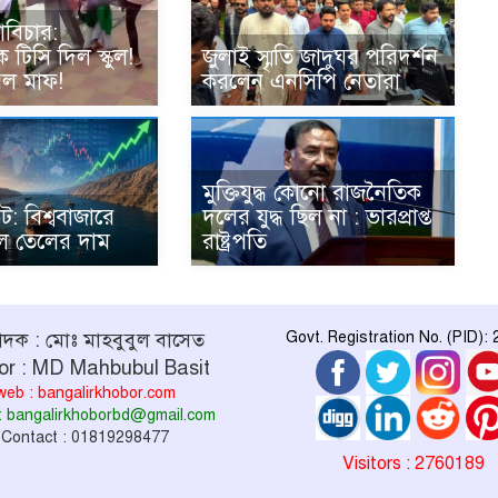
োবিচার:
 টিসি দিল স্কুল!
জুলাই স্মৃতি জাদুঘর পরিদর্শন
েল মাফ!
করলেন এনসিপি নেতারা
মুক্তিযুদ্ধ কোনো রাজনৈতিক
: বিশ্ববাজারে
দলের যুদ্ধ ছিল না : ভারপ্রাপ্ত
 তেলের দাম
রাষ্ট্রপতি
পাদক : মোঃ মাহবুবুল বাসেত
Govt. Registration No. (PID):
or : MD Mahbubul Basit
web : bangalirkhobor.com
 : bangalirkhoborbd@gmail.com
Contact : 01819298477
Visitors : 2760189