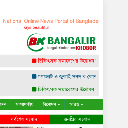
onal Online News Portal of Bangladesh
-
বাংলাদেশের জাত
is always beautiful
চিকিৎসক সমাবেশের উদ্বোধন করলেন প্রধানমন্ত্রী
গণভোট ও জুলাই সনদ’র কোন সাংবিধানিক ও আইনগত 
চিকিৎসক সমাবেশের উদ্বোধন করলেন প্রধানমন্ত্রী
াঙ্গন
সম্পাদকীয়
বিনোদন
আরও
সর্বশেষ সংবাদ
জনপ্রিয় সংবাদ