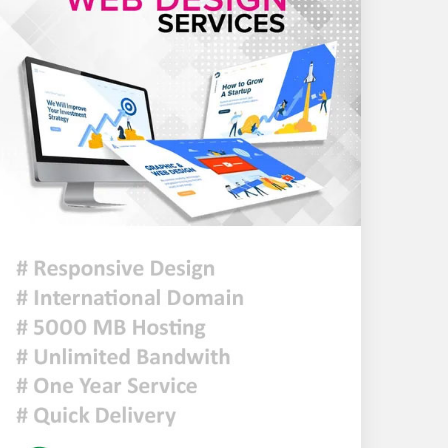
মুক্তিযুদ্ধ কোনো রাজনৈতিক
দলের যুদ্ধ ছিল না : ভারপ্রাপ্ত
রাষ্ট্রপতি
ঢাকায় হালকা বৃষ্টি হতে পারে,
দেশের কোথাও কোথাও মাঝারি
থেকে ভারী বর্ষণের সম্ভাবনা
প্রধানমন্ত্রীকে বরণে প্রস্তুত চট্টগ্রাম,
নেতাকর্মীরা উজ্জীবিত
দিল্লির সংবাদ সম্মেলনে শেখ
হাসিনার ভার্চ্যুয়াল বক্তব্যে
ভারতের সমর্থন নেই: জয়সওয়াল