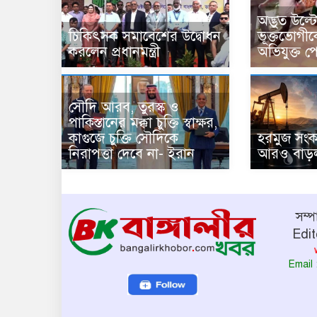
অদ্ভুত উল্ট
চিকিৎসক সমাবেশের উদ্বোধন
ভূক্তভোগীকে
করলেন প্রধানমন্ত্রী
অভিযুক্ত প
সৌদি আরব, তুরস্ক ও
পাকিস্তানের মক্কা চুক্তি স্বাক্ষর,
কাগুজে চুক্তি সৌদিকে
হরমুজ সংকট
নিরাপত্তা দেবে না- ইরান
আরও বাড়ল
সম্
Edit
Email