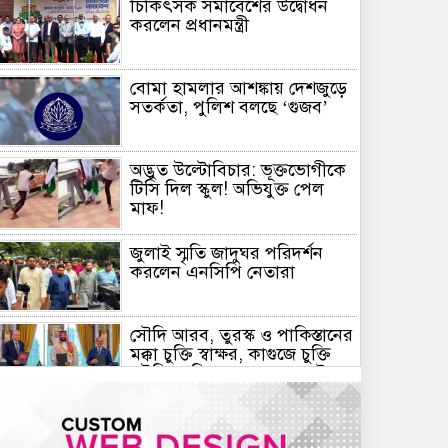
চিকিৎসক সমাবেশের উদ্বোধন
করলেন প্রধানমন্ত্রী
বোমা হামলার আশঙ্কায় দেশজুড়ে
সতর্কতা, পুলিশ বলছে ‘গুজব’
অদ্ভুত উল্টোবিচার: ভূক্তভোগীকে
টিসি দিল স্কুল! অভিযুক্ত পেল
মাফ!
জুলাই স্মৃতি জাদুঘর পরিদর্শন
করলেন এনসিপি নেতারা
সৌদি আরব, তুরস্ক ও পাকিস্তানের
মক্কা চুক্তি স্বাক্ষর, কাগুজে চুক্তি
সৌদিকে নিরাপত্তা দেবে না- ইরান
হরমুজ সংকট: বিশ্ববাজারে আরও
বাড়ল তেলের দাম