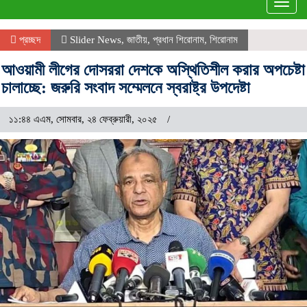
Togg
navig
প্রচ্ছদ
Slider News
,
জাতীয়
,
প্রধান শিরোনাম
,
শিরোনাম
আওয়ামী লীগের দোসররা দেশকে অস্থিতিশীল করার অপচেষ্টা
চালাচ্ছে: জরুরি সংবাদ সম্মেলনে স্বরাষ্ট্র উপদেষ্টা
১১:৪৪ এএম, সোমবার, ২৪ ফেব্রুয়ারী, ২০২৫