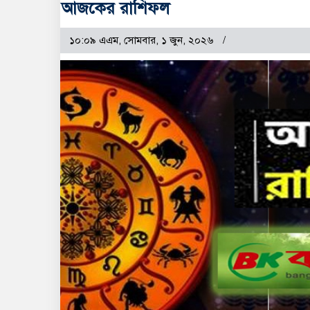
আজকের রাশিফল
১০:০৯ এএম, সোমবার, ১ জুন, ২০২৬