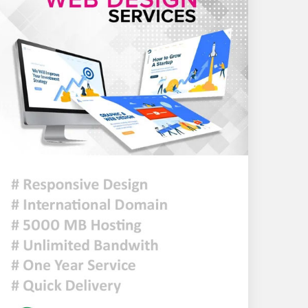
টন এলপিজি কেনার নীতিগত
অনুমোদন
নদী দূষণ রোধে সমন্বিত পদক্ষেপ
গ্রহণে অবহেলার কোনো সুযোগ
নেই : প্রধানমন্ত্রী
ঢাকা সহ ৭ অঞ্চলে দমকা বা ঝড়ো
হাওয়াসহ বৃষ্টি কিংবা বজ্রসহ বৃষ্টি
হতে পারে
আজকের রাশিফল
হাসিনাকে বক্তব্যের সুযোগ দিয়ে
জুলাই শহীদদের অসম্মান করেছে
ভারত: রিজভী