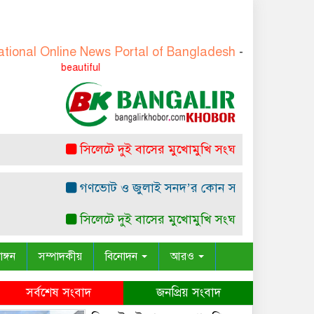
line News Portal of Bangladesh
-
বাংলাদেশের জাতীয় অনলাই
Truth is always beauti
সিলেটে দুই বাসের মুখোমুখি সংঘর্ষ: নিহত ৭
রাষ্ট্রপত
গণভোট ও জুলাই সনদ’র কোন সাংবিধানিক ও আইনগত ভিত্ত
সিলেটে দুই বাসের মুখোমুখি সংঘর্ষ: নিহত ৭
রাষ্ট্রপত
াঙ্গন
সম্পাদকীয়
বিনোদন
আরও
সর্বশেষ সংবাদ
জনপ্রিয় সংবাদ