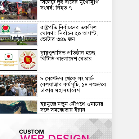
সিলেটে দুই বাসের মুখোমুখি
সংঘর্ষ: নিহত ৭
রাষ্ট্রপতি নির্বাচনের তফসিল
ঘোষণা: নির্বাচন ২০ আগস্ট,
ভোটার ৩৪৯ জন
স্বায়ত্তশাসিত প্রতিষ্ঠান হচ্ছে
বিটিভি-বাংলাদেশ বেতার
৯ সেপ্টেম্বর থেকে লং মার্চ-
রেলযাত্রার কর্মসূচি, ১৪ নভেম্বরে
ঢাকায় মহাসমাবেশ
হরমুজে নতুন নৌপথে ওমানের
সঙ্গে সমঝোতায় ইরান
জরুরি জ্বালানি সরবরাহ নিশ্চিতে
৮ কার্গো এলএনজি ও ৫ হাজার