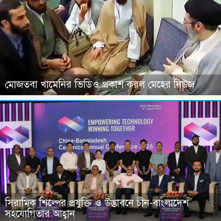
মোজতবা খামেনির ভিডিও প্রকাশ করল মেহের নিউজ
সিরামিক শিল্পের প্রযুক্তি ও উদ্ভাবনে চীন-বাংলাদেশ
সহযোগিতার আহ্বান