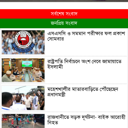
সর্বশেষ সংবাদ
জনপ্রিয় সংবাদ
এসএসসি ও সমমান পরীক্ষার ফল প্রকাশ
সোমবার
রাষ্ট্রপতি নির্বাচনে অংশ নেবে জামায়াতে
ইসলামী
মহেশখালীর মাতারবাড়িতে পৌঁছেছেন
প্রধানমন্ত্রী
রাজধানীতে সড়ক দূর্ঘটনা- বাইক আরোহী
নিহত