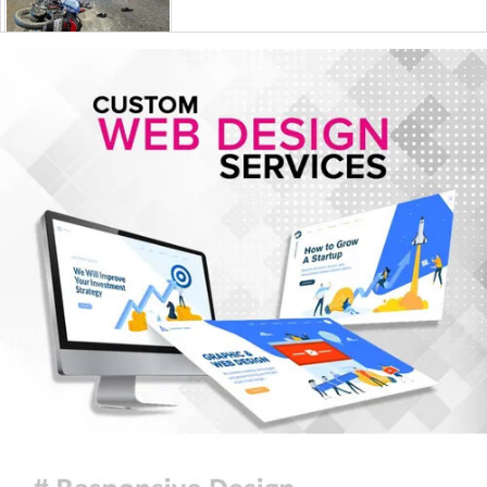
মোজতবা খামেনির ভিডিও প্রকাশ করল
মেহের নিউজ
সিরামিক শিল্পের প্রযুক্তি ও উদ্ভাবনে চীন-
বাংলাদেশ সহযোগিতার আহ্বান
দেশ ও মানুষের কল্যাণে দায়িত্বশীলতার
সঙ্গে কাজ করতে ইউএনওদের প্রতি আহ্বান
প্রধানমন্ত্রীর
ঢাকার আকাশ আংশিক মেঘলা থাকতে
পারে