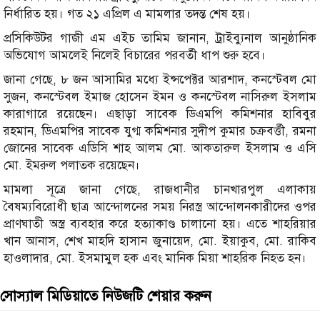
নির্ধারিত হয়। গত ২১ এপ্রিল এ মামলার তদন্ত শেষ হয়।
প্রসিকিউটর গাজী এম এইচ তামিম জানান, ট্রাইব্যুনাল আনুষ্ঠানিক
অভিযোগ আমলেই নিলেই বিচারের পরবর্তী ধাপ শুরু হবে।
জানা গেছে, ৮ জন আসামির মধ্যে ইন্সপেক্টর আরশাদ, কনস্টেবল মো
সুজন, কনস্টেবল ইমাজ হোসেন ইমন ও কনস্টেবল নাসিরুল ইসলাম
কারাগারে রয়েছেন। এছাড়া সাবেক ডিএমপি কমিশনার হাবিবুর
রহমান, ডিএমপির সাবেক যুগ্ম কমিশনার সুদীপ কুমার চক্রবর্ত্তী, রমনা
জোনের সাবেক এডিসি শাহ আলম মো. আকতারুল ইসলাম ও এসি
মো. ইমরুল পলাতক রয়েছেন।
মামলা সূত্রে জানা গেছে, রাজধানীর চানখারপুল এলাকায়
বৈষম্যবিরোধী ছাত্র আন্দোলনের সময় নিরস্ত্র আন্দোলনকারীদের ওপর
প্রাণঘাতী অস্ত্র ব্যবহার করে হত্যাকাণ্ড চালানো হয়। এতে শাহরিয়ার
খান আনাস, শেখ মাহদি হাসান জুনায়েদ, মো. ইয়াকুব, মো. রাকিব
হাওলাদার, মো. ইসমামুল হক এবং মানিক মিয়া শাহরিক নিহত হন।
সোস্যাল মিডিয়াতে নিউজটি শেয়ার করুন