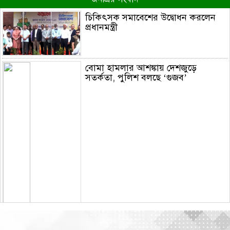
চিকিৎসক সমাবেশের উদ্বোধন করলেন
প্রধানমন্ত্রী
বোমা হামলার আশঙ্কায় দেশজুড়ে
সতর্কতা, পুলিশ বলছে ‘গুজব’