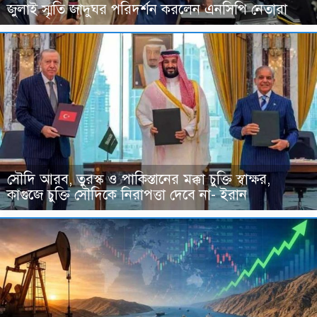
জুলাই স্মৃতি জাদুঘর পরিদর্শন করলেন এনসিপি নেতারা
সৌদি আরব, তুরস্ক ও পাকিস্তানের মক্কা চুক্তি স্বাক্ষর,
কাগুজে চুক্তি সৌদিকে নিরাপত্তা দেবে না- ইরান