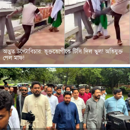
অদ্ভুত উল্টোবিচার: ভূক্তভোগীকে টিসি দিল স্কুল! অভিযুক্ত
পেল মাফ!