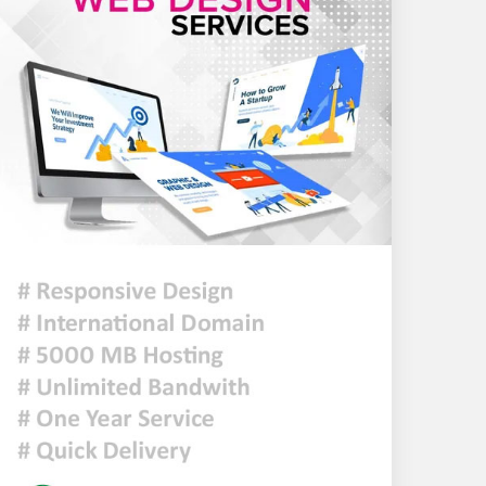
হিসাব কমেছে প্রায় ২৩ হাজার
৫ আগস্টের গণঅভ্যুত্থান ছিল
এদেশের জনগণের ঐক্যবদ্ধ
প্রচেষ্টার ফসল: চিফ হুইপ
দিল্লিতে গণমাধ্যমের সঙ্গে
ক্ষমতাচ্যুত শেখ হাসিনার
আলাপচারিতা নিয়ে ঢাকার ক্ষুব্ধ
প্রতিক্রিয়া
আজকের রাশিফল
ফ্যাসিবাদবিরোধী আন্দোলনে
হত্যাকাণ্ডের বিচার হবে স্বচ্ছ,
নিরপেক্ষ ও বিশ্বাসযোগ্য :
প্রধানমন্ত্রী