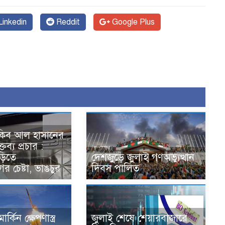
inkedin
Reddit
Google Plus
সাকিব আল হাসানের
তব্য প্রচার :
ড়িতে
দেশজুড়ে জুলাই গণঅভ্যুত্থান
র চেষ্টা, ভাঙচুর
দিবস পালিত
ার্কিন ক্ষেপণাস্ত্র
জুলাই শেষে শেয়ারবাজারে