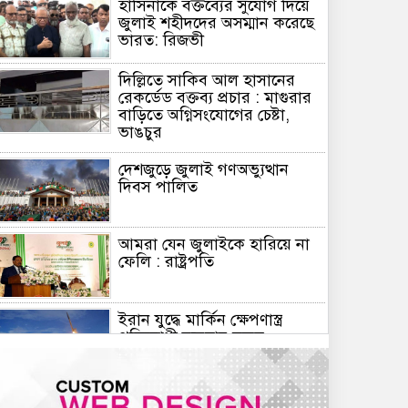
হাসিনাকে বক্তব্যের সুযোগ দিয়ে
জুলাই শহীদদের অসম্মান করেছে
ভারত: রিজভী
দিল্লিতে সাকিব আল হাসানের
রেকর্ডেড বক্তব্য প্রচার : মাগুরার
বাড়িতে অগ্নিসংযোগের চেষ্টা,
ভাঙচুর
দেশজুড়ে জুলাই গণঅভ্যুত্থান
দিবস পালিত
আমরা যেন জুলাইকে হারিয়ে না
ফেলি : রাষ্ট্রপতি
ইরান যুদ্ধে মার্কিন ক্ষেপণাস্ত্র
প্রতিরোধী ব্যবস্থার মজুদ
বিপজ্জনক মাত্রায় কমেছে
জুলাই শেষে শেয়ারবাজারে বিও