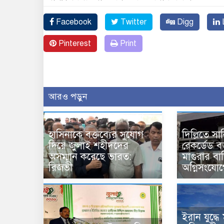
Facebook
Twitter
Digg
L
Pinterest
Print
আরও পড়ুন
হাসিনাকে বক্তব্যের সুযোগ
দিল্লিতে 
দিয়ে জুলাই শহীদদের
রেকর্ডেড বক্
অসম্মান করেছে ভারত:
মাগুরার বা
রিজভী
অগ্নিসংযোগে
ইরান যুদ্ধে ম