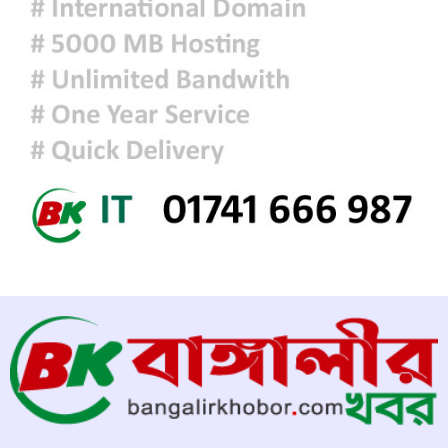
কেনার নীতিগত অনুমোদন
নদী দূষণ রোধে সমন্বিত পদক্ষেপ গ্রহণে
অবহেলার কোনো সুযোগ নেই : প্রধানমন্ত্রী