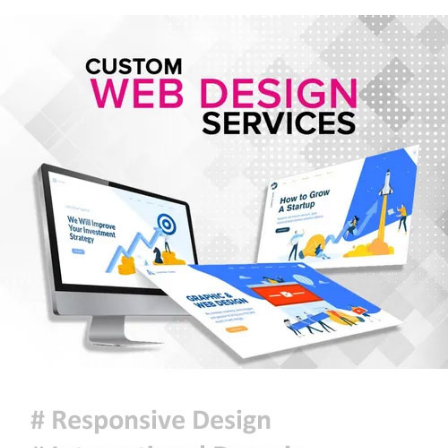
রাষ্ট্রপতি নির্বাচনের তফসিল ঘোষণা:
নির্বাচন ২০ আগস্ট, ভোটার ৩৪৯ জন
স্বায়ত্তশাসিত প্রতিষ্ঠান হচ্ছে বিটিভি-
বাংলাদেশ বেতার
৯ সেপ্টেম্বর থেকে লং মার্চ-রেলযাত্রার
কর্মসূচি, ১৪ নভেম্বরে ঢাকায় মহাসমাবেশ
হরমুজে নতুন নৌপথে ওমানের সঙ্গে
সমঝোতায় ইরান
জরুরি জ্বালানি সরবরাহ নিশ্চিতে ৮ কার্গো
এলএনজি ও ৫ হাজার টন এলপিজি