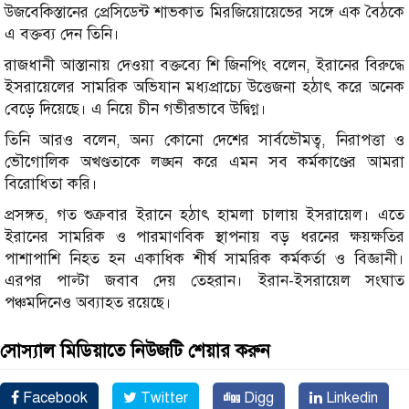
উজবেকিস্তানের প্রেসিডেন্ট শাভকাত মিরজিয়োয়েভের সঙ্গে এক বৈঠকে
এ বক্তব্য দেন তিনি।
রাজধানী আস্তানায় দেওয়া বক্তব্যে শি জিনপিং বলেন, ইরানের বিরুদ্ধে
ইসরায়েলের সামরিক অভিযান মধ্যপ্রাচ্যে উত্তেজনা হঠাৎ করে অনেক
বেড়ে দিয়েছে। এ নিয়ে চীন গভীরভাবে উদ্বিগ্ন।
তিনি আরও বলেন, অন্য কোনো দেশের সার্বভৌমত্ব, নিরাপত্তা ও
ভৌগোলিক অখণ্ডতাকে লঙ্ঘন করে এমন সব কর্মকাণ্ডের আমরা
বিরোধিতা করি।
প্রসঙ্গত, গত শুক্রবার ইরানে হঠাৎ হামলা চালায় ইসরায়েল। এতে
ইরানের সামরিক ও পারমাণবিক স্থাপনায় বড় ধরনের ক্ষয়ক্ষতির
পাশাপাশি নিহত হন একাধিক শীর্ষ সামরিক কর্মকর্তা ও বিজ্ঞানী।
এরপর পাল্টা জবাব দেয় তেহরান। ইরান-ইসরায়েল সংঘাত
পঞ্চমদিনেও অব্যাহত রয়েছে।
সোস্যাল মিডিয়াতে নিউজটি শেয়ার করুন
Facebook
Twitter
Digg
Linkedin