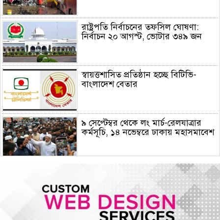
রাষ্ট্রপতি নির্বাচনের তফসিল ঘোষণা:
নির্বাচন ২০ আগস্ট, ভোটার ৩৪৯ জন
স্বায়ত্তশাসিত প্রতিষ্ঠান হচ্ছে বিটিভি-
বাংলাদেশ বেতার
৯ সেপ্টেম্বর থেকে লং মার্চ-রেলযাত্রার
কর্মসূচি, ১৪ নভেম্বরে ঢাকায় মহাসমাবেশ
হরমুজে নতুন নৌপথে ওমানের সঙ্গে
সমঝোতায় ইরান
জরুরি জ্বালানি সরবরাহ নিশ্চিতে ৮ কার্গো