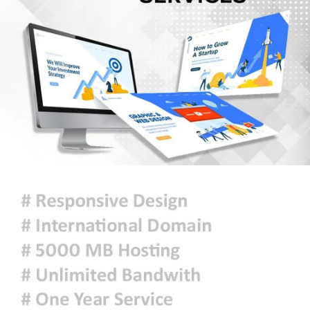
এলএনজি ও ৫ হাজার টন এলপিজি
কেনার নীতিগত অনুমোদন
নদী দূষণ রোধে সমন্বিত পদক্ষেপ গ্রহণে
অবহেলার কোনো সুযোগ নেই : প্রধানমন্ত্রী
ঢাকা সহ ৭ অঞ্চলে দমকা বা ঝড়ো
হাওয়াসহ বৃষ্টি কিংবা বজ্রসহ বৃষ্টি হতে
পারে
আজকের রাশিফল
হাসিনাকে বক্তব্যের সুযোগ দিয়ে জুলাই
শহীদদের অসম্মান করেছে ভারত: রিজভী