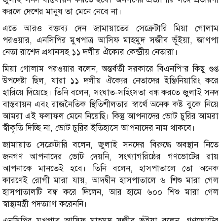
করলে দেশের মানুষ তা মেনে নেবে না।
এতে আরও বক্তব্য দেন জামায়াতের সেক্রেটারি মিয়া গোলাম
পরওয়ার, এনসিপির মুখপাত্র আসিফ মাহমুদ সজীব ভূঁইয়া, জাগপা
নেতা রাশেদ প্রধানসহ ১১ দলীয় ঐক্যের কেন্দ্রীয় নেতারা।
মিয়া গোলাম পরওয়ার বলেন, অন্তর্বর্তী সরকারে বিএনপি’র কিছু গুপ্ত
উপদেষ্টা ছিল, যারা ১১ দলীয় ঐক্যের নেতাদের ইঞ্জিনিয়ারিং করে
হারিয়ে দিয়েছে। তিনি বলেন, সংঘাত-সহিংসতা বন্ধ করতে জুলাই সনদ
বাস্তবায়ন এবং রাজনৈতিক স্থিতিশীলতার স্বার্থে অনেক কষ্ট বুকে নিয়ে
আমরা এই ফলাফল মেনে নিয়েছি। কিন্তু আপনাদের ভোট চুরির আমরা
স্বীকৃতি দিচ্ছি না, ভোট চুরির ইতিহাসে আপনাদের নাম থাকবে।
জামায়াত সেক্রেটারি বলেন, জুলাই সনদের বিরুদ্ধে অবস্থান নিতে
জনগণ আপনাদের ভোট দেয়নি, সংখ্যাগরিষ্ঠের গণভোটের রায়
আপনাকে মানতেই হবে। তিনি বলেন, হাসপাতালে তো অনেক
কারণেই রোগী মারা যায়, আদদ্বীন হাসপাতালে ৬ শিশু মারা গেল
হাসপাতালটি বন্ধ করে দিলেন, আর হামে ৬০০ শিশু মারা গেল
স্বাস্থ্যমন্ত্রী পদত্যাগ করেননি।
এনসিপির মুখপাত্র আসিফ মাহমুদ সজীব ভূঁইয়া বলেন, গণভোটের