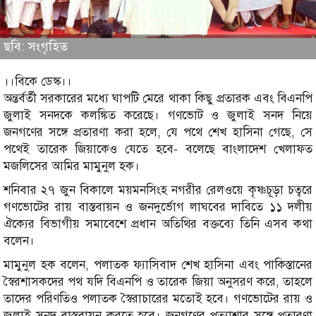
ছবি: সংগৃহিত
।।বিকে ডেস্ক।।
অন্তর্বর্তী সরকারের মধ্যে ঘাপটি মেরে থাকা কিছু প্রতারক এবং বিএনপি
জুলাই সনদকে কলঙ্কিত করেছে। গণভোট ও জুলাই সনদ নিয়ে
জনগণের সঙ্গে প্রতারণা করা হলে, যে পথে শেখ হাসিনা গেছে, সে
পথেই তারেক জিয়াকেও যেতে হবে- বলেছে বাংলাদেশ খেলাফত
মজলিসের আমির মামুনুল হক।
শনিবার ২৭ জুন বিকালে ময়মনসিংহ নগরীর রেলওয়ে কৃষ্ণচূড়া চত্বরে
গণভোটের রায় বাস্তবায়ন ও জনদুর্ভোগ লাঘবের দাবিতে ১১ দলীয়
ঐক্যের বিভাগীয় সমাবেশে প্রধান অতিথির বক্তব্যে তিনি এসব কথা
বলেন।
মামুনুল হক বলেন, পলাতক ফ্যাসিবাদ শেখ হাসিনা এবং পাকিস্তানের
স্বৈরশাসকদের পথ যদি বিএনপি ও তারেক জিয়া অনুসরণ করে, তাহলে
তাদের পরিণতিও পলাতক স্বৈরাচারের মতোই হবে। গণভোটের রায় ও
জুলাই সনদ বাস্তবায়ন করতে হবে। জনগণের প্রত্যাশার সঙ্গে প্রতারণা