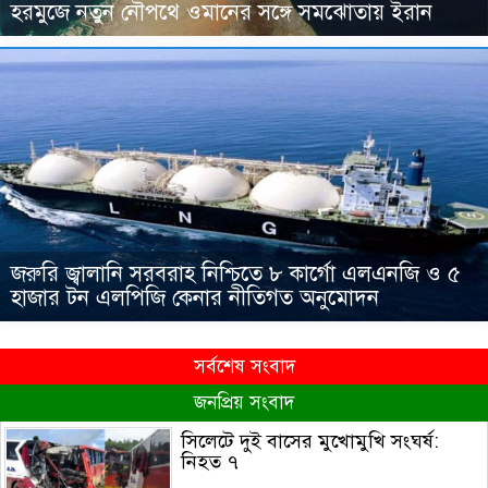
হরমুজে নতুন নৌপথে ওমানের সঙ্গে সমঝোতায় ইরান
জরুরি জ্বালানি সরবরাহ নিশ্চিতে ৮ কার্গো এলএনজি ও ৫
হাজার টন এলপিজি কেনার নীতিগত অনুমোদন
সর্বশেষ সংবাদ
জনপ্রিয় সংবাদ
সিলেটে দুই বাসের মুখোমুখি সংঘর্ষ:
নিহত ৭