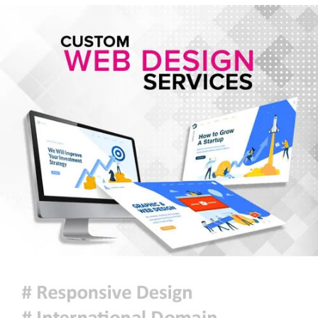
ইরান যুদ্ধে মার্কিন ক্ষেপণাস্ত্র প্রতিরোধী
ব্যবস্থার মজুদ বিপজ্জনক মাত্রায় কমেছে
জুলাই শেষে শেয়ারবাজারে বিও হিসাব
কমেছে প্রায় ২৩ হাজার
৫ আগস্টের গণঅভ্যুত্থান ছিল এদেশের
জনগণের ঐক্যবদ্ধ প্রচেষ্টার ফসল: চিফ
হুইপ
দিল্লিতে গণমাধ্যমের সঙ্গে ক্ষমতাচ্যুত শেখ
হাসিনার আলাপচারিতা নিয়ে ঢাকার ক্ষুব্ধ
প্রতিক্রিয়া
আজকের রাশিফল