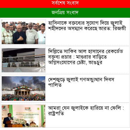
সর্বশেষ সংবাদ
জনপ্রিয় সংবাদ
হাসিনাকে বক্তব্যের সুযোগ দিয়ে জুলাই
শহীদদের অসম্মান করেছে ভারত: রিজভী
দিল্লিতে সাকিব আল হাসানের রেকর্ডেড
বক্তব্য প্রচার : মাগুরার বাড়িতে
অগ্নিসংযোগের চেষ্টা, ভাঙচুর
দেশজুড়ে জুলাই গণঅভ্যুত্থান দিবস
পালিত
আমরা যেন জুলাইকে হারিয়ে না ফেলি :
রাষ্ট্রপতি