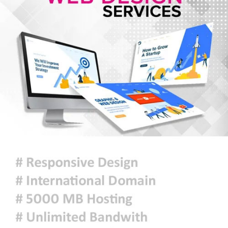
ঢাকায় হালকা বৃষ্টি হতে পারে, দেশের
কোথাও কোথাও মাঝারি থেকে ভারী
বর্ষণের সম্ভাবনা
প্রধানমন্ত্রীকে বরণে প্রস্তুত চট্টগ্রাম,
নেতাকর্মীরা উজ্জীবিত
দিল্লির সংবাদ সম্মেলনে শেখ হাসিনার
ভার্চ্যুয়াল বক্তব্যে ভারতের সমর্থন নেই:
জয়সওয়াল
থাইল্যান্ডে স্কুলে শিক্ষার্থীর বন্দুক হামলা,
শিক্ষকসহ নিহত ৭
সিলেটে দুই বাসের মুখোমুখি সংঘর্ষ:
নিহত ৭