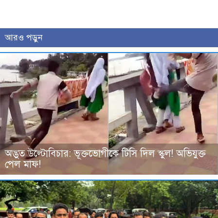
আরও পড়ুন
অদ্ভুত উল্টোবিচার: ভূক্তভোগীকে টিসি দিল স্কুল! অভিযুক্ত
পেল মাফ!