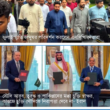
জুলাই স্মৃতি জাদুঘর পরিদর্শন করলেন এনসিপি নেতারা
সৌদি আরব, তুরস্ক ও পাকিস্তানের মক্কা চুক্তি স্বাক্ষর,
কাগুজে চুক্তি সৌদিকে নিরাপত্তা দেবে না- ইরান