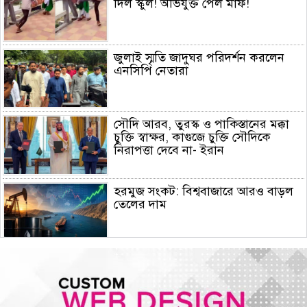
দিল স্কুল! অভিযুক্ত পেল মাফ!
জুলাই স্মৃতি জাদুঘর পরিদর্শন করলেন
এনসিপি নেতারা
সৌদি আরব, তুরস্ক ও পাকিস্তানের মক্কা
চুক্তি স্বাক্ষর, কাগুজে চুক্তি সৌদিকে
নিরাপত্তা দেবে না- ইরান
হরমুজ সংকট: বিশ্ববাজারে আরও বাড়ল
তেলের দাম
মুক্তিযুদ্ধ কোনো রাজনৈতিক দলের যুদ্ধ
ছিল না : ভারপ্রাপ্ত রাষ্ট্রপতি