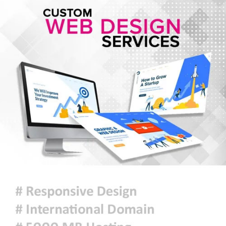
চুক্তি স্বাক্ষর, কাগুজে চুক্তি সৌদিকে
নিরাপত্তা দেবে না- ইরান
হরমুজ সংকট: বিশ্ববাজারে আরও বাড়ল
তেলের দাম
মুক্তিযুদ্ধ কোনো রাজনৈতিক দলের যুদ্ধ
ছিল না : ভারপ্রাপ্ত রাষ্ট্রপতি
ঢাকায় হালকা বৃষ্টি হতে পারে, দেশের
কোথাও কোথাও মাঝারি থেকে ভারী
বর্ষণের সম্ভাবনা
প্রধানমন্ত্রীকে বরণে প্রস্তুত চট্টগ্রাম,
নেতাকর্মীরা উজ্জীবিত