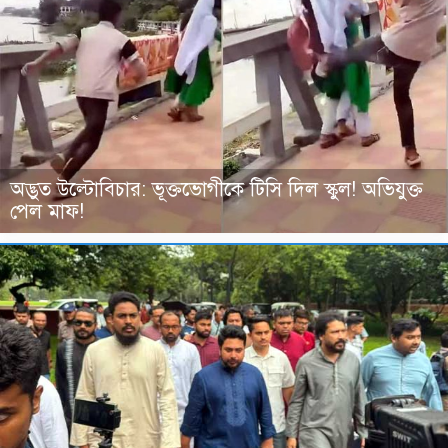
অদ্ভুত উল্টোবিচার: ভূক্তভোগীকে টিসি দিল স্কুল! অভিযুক্ত
পেল মাফ!