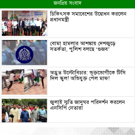
জনপ্রিয় সংবাদ
চিকিৎসক সমাবেশের উদ্বোধন করলেন
প্রধানমন্ত্রী
বোমা হামলার আশঙ্কায় দেশজুড়ে
সতর্কতা, পুলিশ বলছে ‘গুজব’
অদ্ভুত উল্টোবিচার: ভূক্তভোগীকে টিসি
দিল স্কুল! অভিযুক্ত পেল মাফ!
জুলাই স্মৃতি জাদুঘর পরিদর্শন করলেন
এনসিপি নেতারা
সৌদি আরব, তুরস্ক ও পাকিস্তানের মক্কা