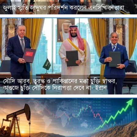
জুলাই স্মৃতি জাদুঘর পরিদর্শন করলেন এনসিপি নেতারা
সৌদি আরব, তুরস্ক ও পাকিস্তানের মক্কা চুক্তি স্বাক্ষর,
কাগুজে চুক্তি সৌদিকে নিরাপত্তা দেবে না- ইরান