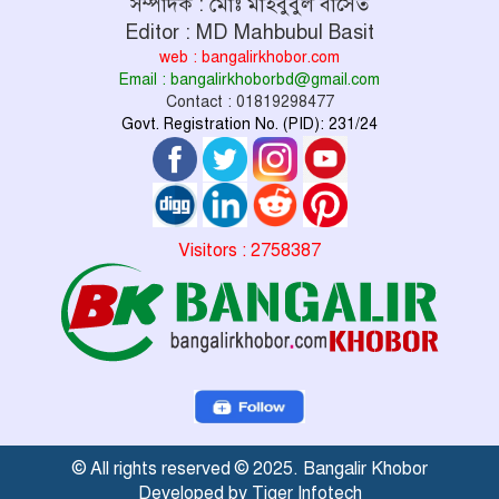
সম্পাদক : মোঃ মাহবুবুল বাসেত
Editor : MD Mahbubul Basit
web : bangalirkhobor.com
Email : bangalirkhoborbd@gmail.com
Contact : 01819298477
Govt. Registration No. (PID): 231/24
Visitors : 2758387
© All rights reserved © 2025. Bangalir Khobor
Developed by Tiger Infotech