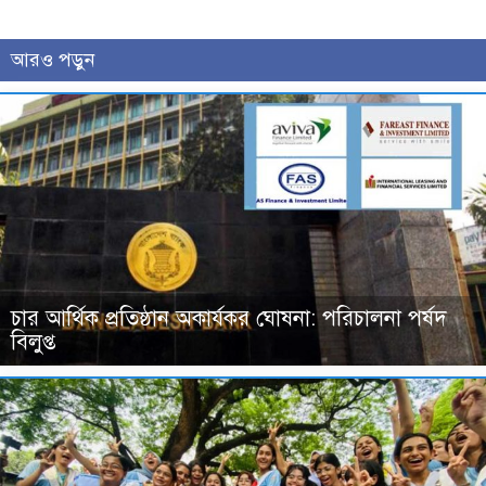
আরও পড়ুন
চার আর্থিক প্রতিষ্ঠান অকার্যকর ঘোষনা: পরিচালনা পর্ষদ
বিলুপ্ত