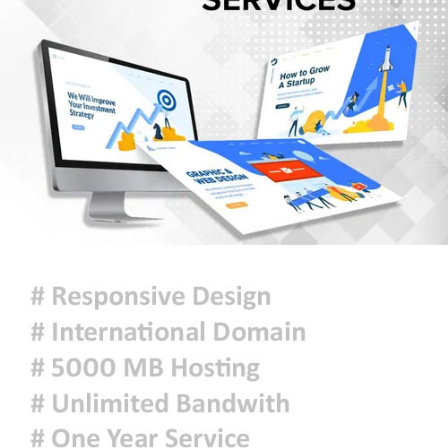
কলকাতায় মমতার ওপর হামলা, অল্পের
জন্য প্রাণে রক্ষা
পররাষ্ট্রমন্ত্রীর সঙ্গে ভারতীয়
হাইকমিশনারের সাক্ষাৎ
স্থানীয় নির্বাচন সামনে রেখে ভোটার
তালিকার খসড়া প্রকাশ
বাঁশখালীতে বন্যায় ক্ষতিগ্রস্তদের হাতে
নতুন ঘরের চাবি তুলে দিলেন প্রধানমন্ত্রী
রাষ্ট্রপতি পদে কর্নেল অলি আহমদকে
মনোনয়ন দিয়েছে ১১ দল