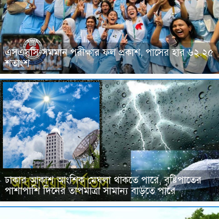
এসএসসি-সমমান পরীক্ষার ফল প্রকাশ, পাসের হার ৬২.২৫
শতাংশ
ঢাকার আকাশ আংশিক মেঘলা থাকতে পারে, বৃষ্টিপাতের
পাশাপাশি দিনের তাপমাত্রা সামান্য বাড়তে পারে