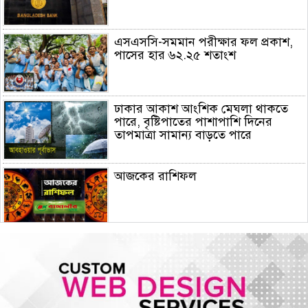
এসএসসি-সমমান পরীক্ষার ফল প্রকাশ,
পাসের হার ৬২.২৫ শতাংশ
ঢাকার আকাশ আংশিক মেঘলা থাকতে
পারে, বৃষ্টিপাতের পাশাপাশি দিনের
তাপমাত্রা সামান্য বাড়তে পারে
আজকের রাশিফল
বিভ্রান্তকারীদের ব্যাপারে সতর্ক থাকুন :
প্রধানমন্ত্রী