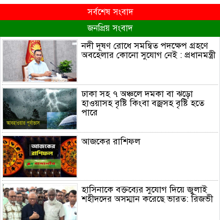
সর্বশেষ সংবাদ
জনপ্রিয় সংবাদ
নদী দূষণ রোধে সমন্বিত পদক্ষেপ গ্রহণে
অবহেলার কোনো সুযোগ নেই : প্রধানমন্ত্রী
ঢাকা সহ ৭ অঞ্চলে দমকা বা ঝড়ো
হাওয়াসহ বৃষ্টি কিংবা বজ্রসহ বৃষ্টি হতে
পারে
আজকের রাশিফল
হাসিনাকে বক্তব্যের সুযোগ দিয়ে জুলাই
শহীদদের অসম্মান করেছে ভারত: রিজভী