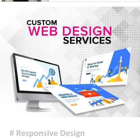
দিল্লিতে সাকিব আল হাসানের রেকর্ডেড
বক্তব্য প্রচার : মাগুরার বাড়িতে
অগ্নিসংযোগের চেষ্টা, ভাঙচুর
দেশজুড়ে জুলাই গণঅভ্যুত্থান দিবস
পালিত
আমরা যেন জুলাইকে হারিয়ে না ফেলি :
রাষ্ট্রপতি
ইরান যুদ্ধে মার্কিন ক্ষেপণাস্ত্র প্রতিরোধী
ব্যবস্থার মজুদ বিপজ্জনক মাত্রায় কমেছে
জুলাই শেষে শেয়ারবাজারে বিও হিসাব
কমেছে প্রায় ২৩ হাজার