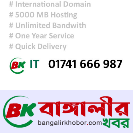
৫ আগস্টের গণঅভ্যুত্থান ছিল এদেশের
জনগণের ঐক্যবদ্ধ প্রচেষ্টার ফসল: চিফ
হুইপ