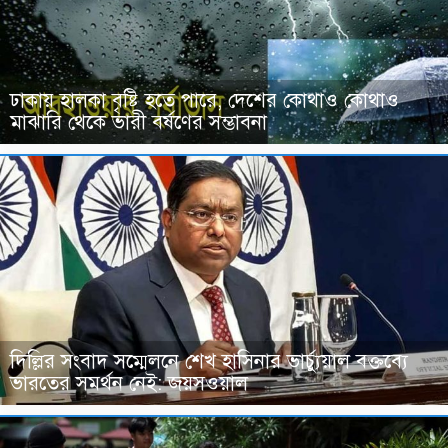
ঢাকায় হালকা বৃষ্টি হতে পারে, দেশের কোথাও কোথাও
মাঝারি থেকে ভারী বর্ষণের সম্ভাবনা
দিল্লির সংবাদ সম্মেলনে শেখ হাসিনার ভার্চ্যুয়াল বক্তব্যে
ভারতের সমর্থন নেই: জয়সওয়াল