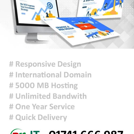
দিল্লির সংবাদ সম্মেলনে শেখ হাসিনার
ভার্চ্যুয়াল বক্তব্যে ভারতের সমর্থন নেই:
জয়সওয়াল
থাইল্যান্ডে স্কুলে শিক্ষার্থীর বন্দুক হামলা,
শিক্ষকসহ নিহত ৭
সিলেটে দুই বাসের মুখোমুখি সংঘর্ষ:
নিহত ৭
রাষ্ট্রপতি নির্বাচনের তফসিল ঘোষণা:
নির্বাচন ২০ আগস্ট, ভোটার ৩৪৯ জন