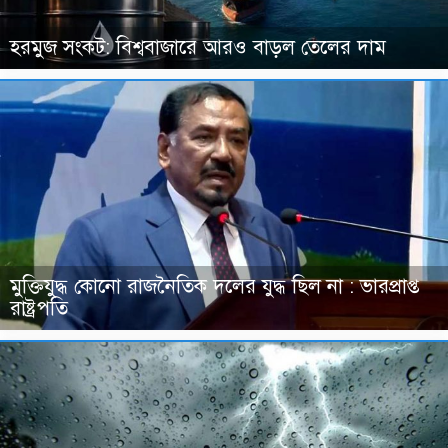
হরমুজ সংকট: বিশ্ববাজারে আরও বাড়ল তেলের দাম
মুক্তিযুদ্ধ কোনো রাজনৈতিক দলের যুদ্ধ ছিল না : ভারপ্রাপ্ত
রাষ্ট্রপতি