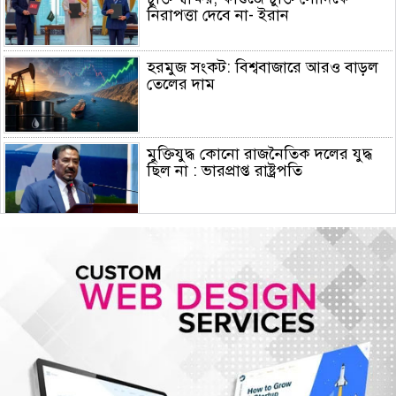
নিরাপত্তা দেবে না- ইরান
হরমুজ সংকট: বিশ্ববাজারে আরও বাড়ল
তেলের দাম
মুক্তিযুদ্ধ কোনো রাজনৈতিক দলের যুদ্ধ
ছিল না : ভারপ্রাপ্ত রাষ্ট্রপতি
ঢাকায় হালকা বৃষ্টি হতে পারে, দেশের
কোথাও কোথাও মাঝারি থেকে ভারী
বর্ষণের সম্ভাবনা
প্রধানমন্ত্রীকে বরণে প্রস্তুত চট্টগ্রাম,
নেতাকর্মীরা উজ্জীবিত